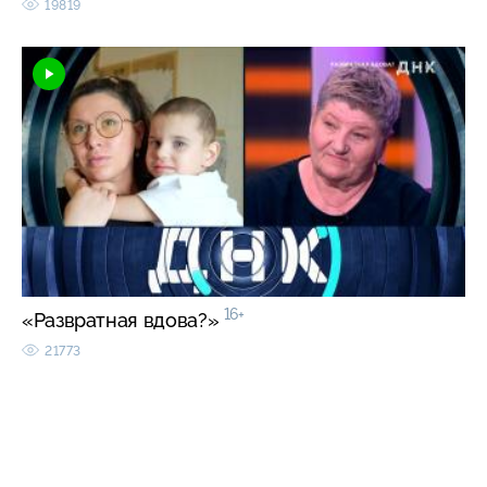
19819
16+
«Развратная вдова?»
21773