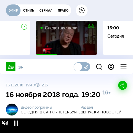
ЭФИР
СТИЛЬ
СЕРИАЛ
ПРАВО
16+
Следствие вели…
16:00
Сегодня
18+
16.11.2018, 19:40
215
16+
16 ноября 2018 года. 19:20
Видео программы
Раздел
СЕГОДНЯ В САНКТ-ПЕТЕРБУРГЕ
ВЫПУСКИ НОВОСТЕЙ
Сегодня в Санкт-Петербурге / Выпуски
16+