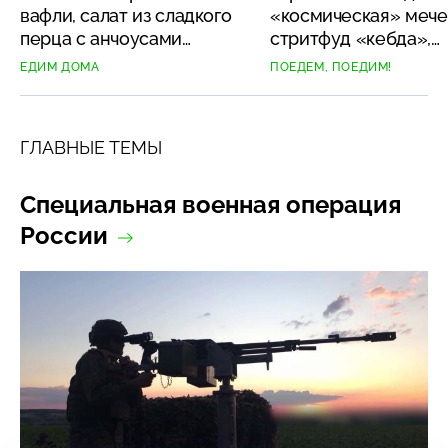
вафли, салат из сладкого
«космическая» мече
перца с анчоусами
стритфуд «кебда»,
0+
и стручковой фасолью
шокирующий десер
ЕДИМ ДОМА
ПОЕДЕМ, ПОЕДИМ!
16+
и роль в кино
ГЛАВНЫЕ ТЕМЫ
Специальная военная операция
России