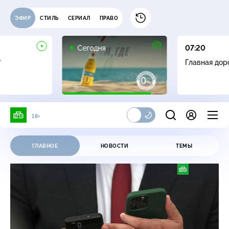
ЭФИР
СТИЛЬ
СЕРИАЛ
ПРАВО
Сегодня
07:20
+
Главная дор
18+
НТВ.Ru // Новости, видео
ГЛАВНОЕ
НОВОСТИ
ТЕМЫ