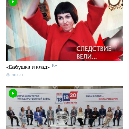
16+
«Бабушка и клад»
86320