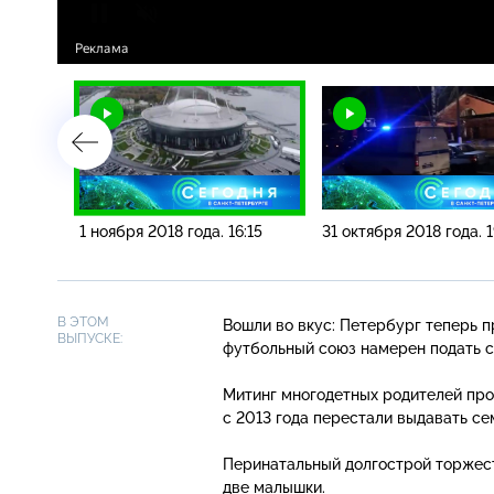
9:20
1 ноября 2018 года. 16:15
31 октября 2018 года. 
В ЭТОМ
Вошли во вкус: Петербург теперь п
ВЫПУСКЕ:
футбольный союз намерен подать с
Митинг многодетных родителей про
с 2013 года перестали выдавать се
Перинатальный долгострой торжест
две малышки.