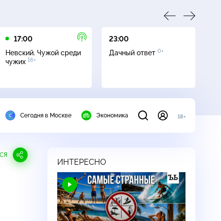
17:00
23:00
23
0+
Невский. Чужой среди
Дачный ответ
С
16+
чужих
Сегодня в Москве
Экономика
18+
СЯ
ИНТЕРЕСНО