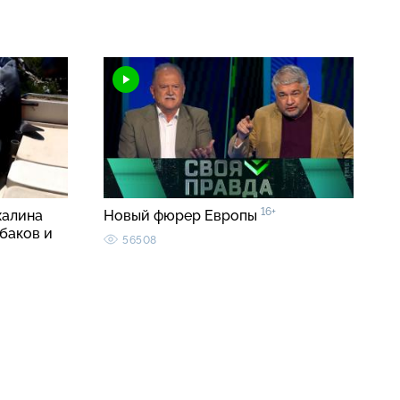
16+
халина
Новый фюрер Европы
баков и
56508