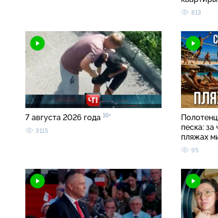
813
16+
7 августа 2026 года
Полотенца
песка: за
3115
пляжах м
95