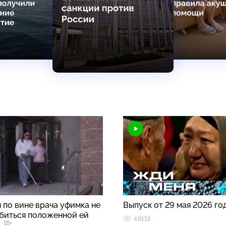
 по вине врача уфимка не
Выпуск от 29 мая 2026 го
биться положенной ей
49113
16+
ы