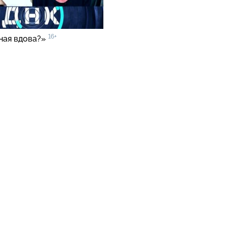
16+
ная вдова?»