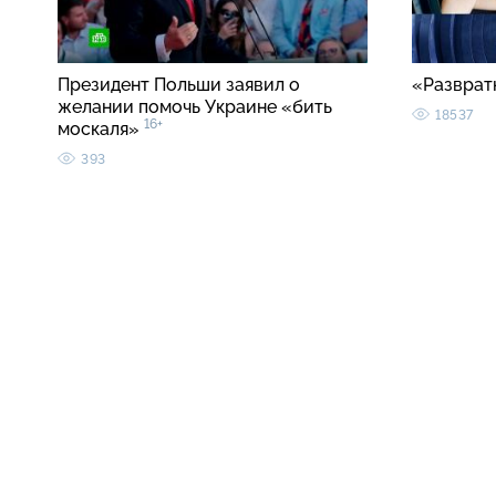
Президент Польши заявил о
«Разврат
желании помочь Украине «бить
18537
16+
москаля»
393