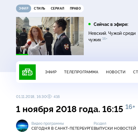
ЭФИР
СТИЛЬ
СЕРИАЛ
ПРАВО
12:00
13:00
Сейчас в эфире:
16+
Жди меня
Сегодня
Невский. Чужой среди
16+
чужих
ЭФИР
ТЕЛЕПРОГРАММА
НОВОСТИ
С
01.11.2018, 16:30
416
16+
1 ноября 2018 года. 16:15
Видео программы
Раздел
СЕГОДНЯ В САНКТ-ПЕТЕРБУРГЕ
ВЫПУСКИ НОВОСТЕЙ