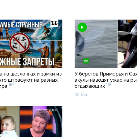
 на шезлонгах и замки из
У берегов Приморья и Са
 что штрафуют на разных
акулы наводят ужас на ры
16+
16+
ира
отдыхающих
572