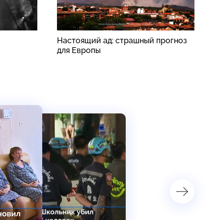
Настоящий ад: страшный прогноз
П
для Европы
п