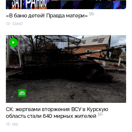
16+
«В баню детей! Правда матери»
33467
СК: жертвами вторжения ВСУ в Курскую
16+
область стали 640 мирных жителей
162