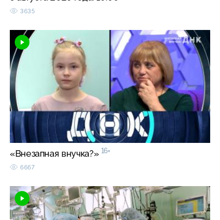
3635
16+
«Внезапная внучка?»
6667