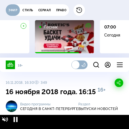
ЭФИР
СТИЛЬ
СЕРИАЛ
ПРАВО
16+
Лесник
07:00
Сегодня
18+
16.11.2018, 16:30
349
16+
16 ноября 2018 года. 16:15
Видео программы
Раздел
СЕГОДНЯ В САНКТ-ПЕТЕРБУРГЕ
ВЫПУСКИ НОВОСТЕЙ
Сегодня в Санкт-Петербурге / Выпуски
16+