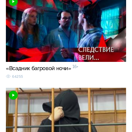
16+
«Всадник багровой ночи»
64255