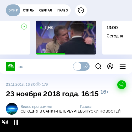
ЭФИР
СТИЛЬ
СЕРИАЛ
ПРАВО
16+
ДНК
13:00
Сегодня
18+
23.11.2018, 16:30
179
16+
23 ноября 2018 года. 16:15
Видео программы
Раздел
СЕГОДНЯ В САНКТ-ПЕТЕРБУРГЕ
ВЫПУСКИ НОВОСТЕЙ
Сегодня в Санкт-Петербурге / Выпуски
16+