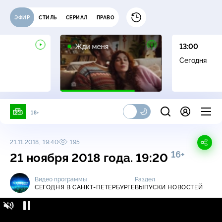
ЭФИР
СТИЛЬ
СЕРИАЛ
ПРАВО
16+
Жди меня
13:00
Сегодня
18+
21.11.2018, 19:40
195
16+
21 ноября 2018 года. 19:20
Видео программы
Раздел
СЕГОДНЯ В САНКТ-ПЕТЕРБУРГЕ
ВЫПУСКИ НОВОСТЕЙ
Сегодня в Санкт-Петербурге / Выпуски
16+