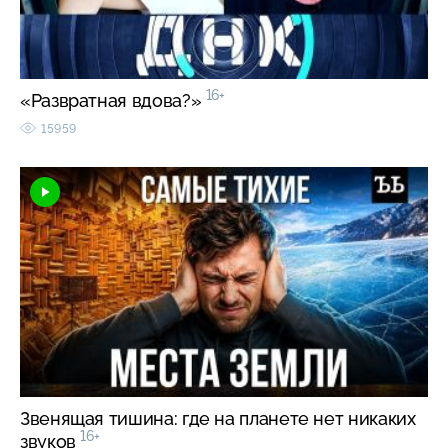
16+
«Развратная вдова?»
15959
Звенящая тишина: где на планете нет никаких
16+
звуков