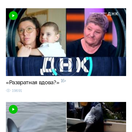
16+
«Развратная вдова?»
19691