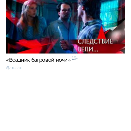
16+
«Всадник багровой ночи»
62201