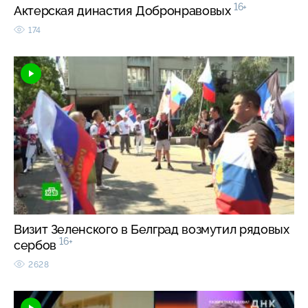
16+
Актерская династия Добронравовых
174
Визит Зеленского в Белград возмутил рядовых
16+
сербов
2628