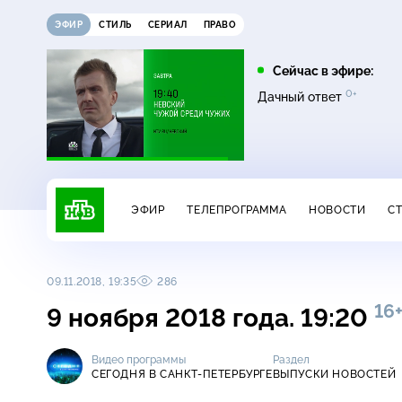
ЭФИР
СТИЛЬ
СЕРИАЛ
ПРАВО
13:00
13:45
Сейчас в эфире:
0+
Сегодня
Невский. Чужой среди
Дачный ответ
16+
чужих
ЭФИР
ТЕЛЕПРОГРАММА
НОВОСТИ
С
09.11.2018, 19:35
286
16
9 ноября 2018 года. 19:20
Видео программы
Раздел
СЕГОДНЯ В САНКТ-ПЕТЕРБУРГЕ
ВЫПУСКИ НОВОСТЕЙ