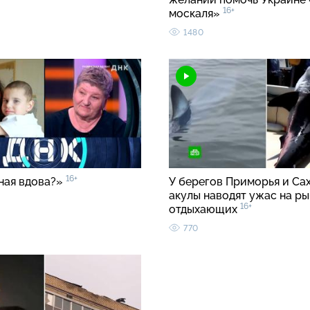
16+
москаля»
1480
16+
ная вдова?»
У берегов Приморья и Са
акулы наводят ужас на ры
16+
отдыхающих
770