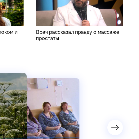
локом и
Врач рассказал правду о массаже
А
простаты
п