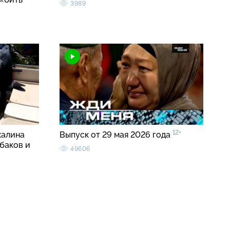
3989
12+
халина
Выпуск от 29 мая 2026 года
баков и
49606