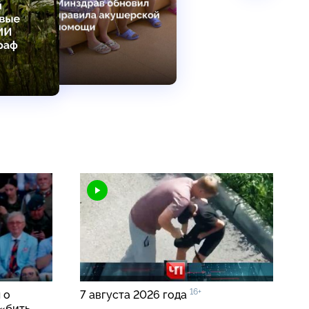
16+
 о
7 августа 2026 года
«бить