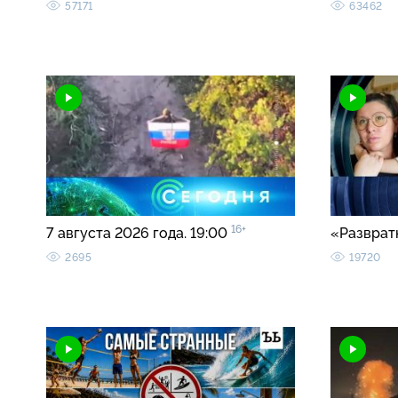
57171
63462
16+
7 августа 2026 года. 19:00
«Разврат
2695
19720