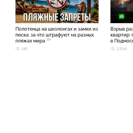
Полотенца на шезлонгах и замки из
Взрыв ра
песка: за что штрафуют на разных
квартир:
16+
пляжах мира
в Подмос
185
23745