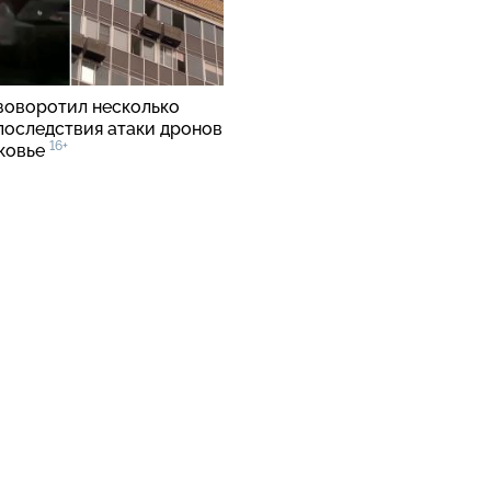
зоворотил несколько
 последствия атаки дронов
16+
ковье