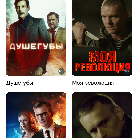
16+
16+
Душегубы
Моя революция