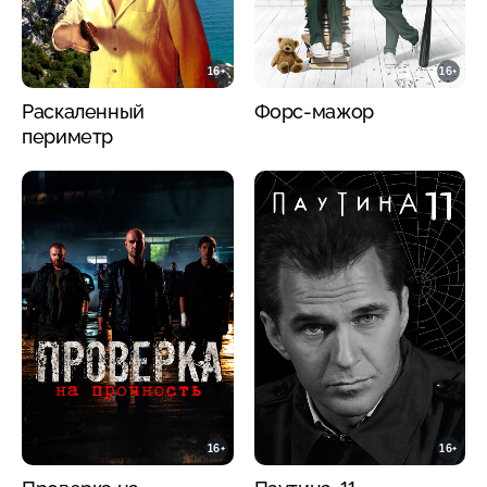
16+
16+
Раскаленный
Форс-мажор
периметр
16+
16+