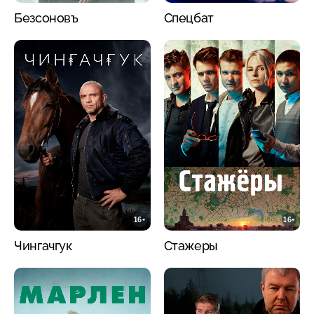
Безсоновъ
Спецбат
16+
16+
Чингачгук
Стажеры