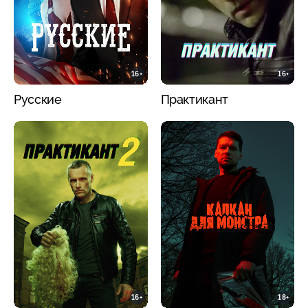
16+
16+
Русские
Практикант
16+
18+