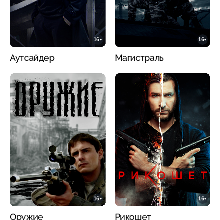
16+
16+
Аутсайдер
Магистраль
16+
16+
Оружие
Рикошет