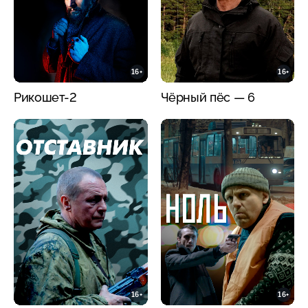
16+
16+
Рикошет-2
Чёрный пёс — 6
16+
16+