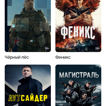
16+
18+
Чёрный пёс
Феникс