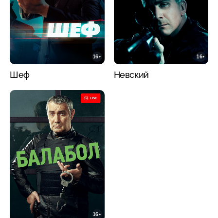
16+
16+
Шеф
Невский
16+