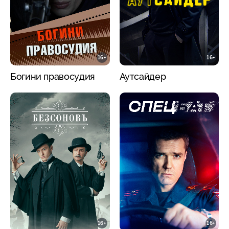
16+
16+
Богини правосудия
Аутсайдер
16+
16+