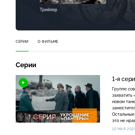
Трейлер
СЕРИИ
О ФИЛЬМЕ
Серии
1-я сер
Группе сов
захватить
новом танк
заместител
Остальные 
это не нра
10 МАЯ 202