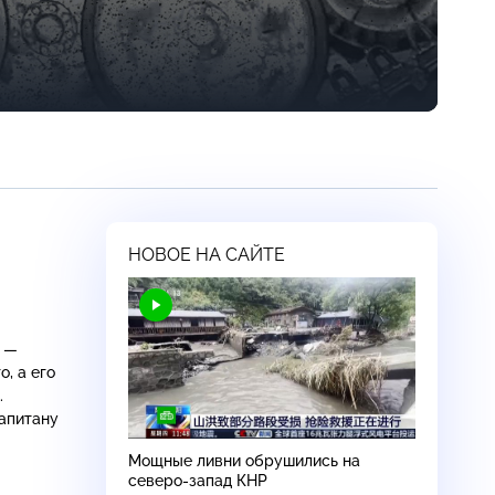
НОВОЕ НА САЙТЕ
а —
, а его
.
апитану
Мощные ливни обрушились на
северо-запад
КНР