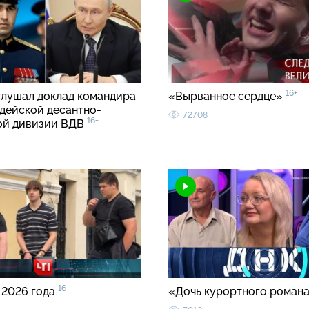
16+
слушал доклад командира
«Вырванное сердце»
рдейской десантно-
72708
16+
ой дивизии ВДВ
16+
 2026 года
«Дочь курортного роман