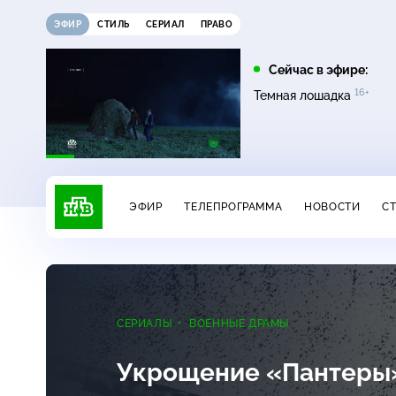
ЭФИР
СТИЛЬ
СЕРИАЛ
ПРАВО
16:00
17:00
Сейчас в эфире:
16+
на
Сегодня
Невский. Чужой среди
Темная лошадка
16+
чужих
ЭФИР
ТЕЛЕПРОГРАММА
НОВОСТИ
С
СЕРИАЛЫ
ВОЕННЫЕ ДРАМЫ
Укрощение «Пантер