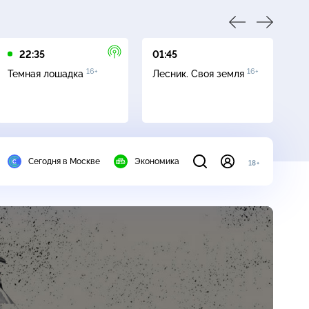
22:35
01:45
03
16+
16+
Темная лошадка
Лесник. Своя земля
Ут
Сегодня в Москве
Экономика
18+