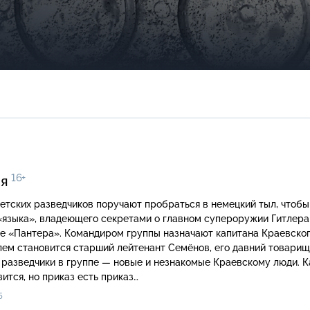
16+
ия
етских разведчиков поручают пробраться в немецкий тыл, чтобы
 «языка», владеющего секретами о главном супероружии Гитлер
е «Пантера». Командиром группы назначают капитана Краевского
ем становится старший лейтенант Семёнов, его давний товарищ
разведчики в группе — новые и незнакомые Краевскому люди. К
вится, но приказ есть приказ…
5