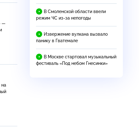
В Смоленской области ввели
режим ЧС
из-за
непогоды
» —
и
Извержение вулкана вызвало
панику в Гватемале
В Москве стартовал музыкальный
фестиваль «Под небом Гнесинки»
 на
ный