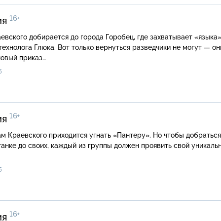
16+
ия
евского добирается до города Горобец, где захватывает «языка
ехнолога Глюка. Вот только вернуться разведчики не могут — он
новый приказ…
5
16+
ия
м Краевского приходится угнать «Пантеру». Но чтобы добраться
анке до своих, каждый из группы должен проявить свой уникаль
5
16+
ия