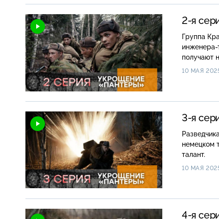
2-я сер
Группа Кра
инженера-т
получают 
10 МАЯ 202
3-я сер
Разведчика
немецком т
талант.
10 МАЯ 202
4-я сер