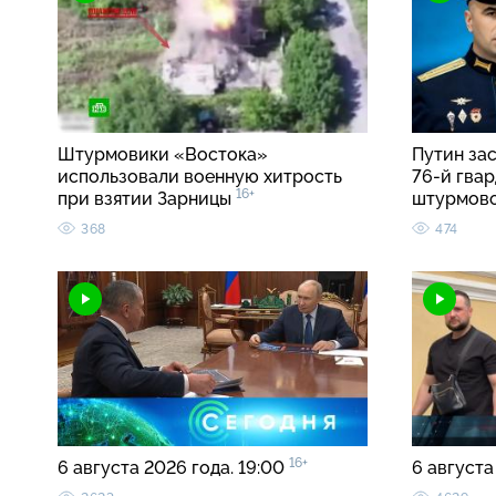
Штурмовики «Востока»
Путин за
использовали военную хитрость
76-й гва
16+
при взятии Зарницы
штурмов
368
474
16+
6 августа 2026 года. 19:00
6 августа