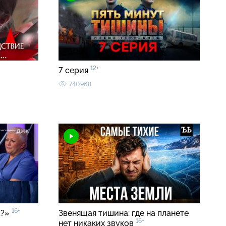
12+
7 серия
740968
16+
а?»
Звенящая тишина: где на планете
16+
нет никаких звуков