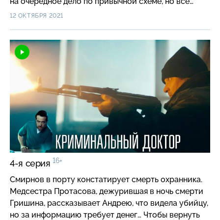
на очередное дело по привычной схеме, но все
планы рушатся: клиент оказывается сотрудником
12 ОКТЯБРЯ 2021
полиции. Он ставит условие — Денис умрет, если
через два дня ему не принесут два миллиона…
16+
4-я серия
Смирнов в порту констатирует смерть охранника.
Медсестра Протасова, дежурившая в ночь смерти
Гришина, рассказывает Андрею, что видела убийцу,
но за информацию требует денег… Чтобы вернуть