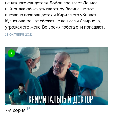
ненужного свидетеля. Лобов посылает Дениса
и Кирилла обыскать квартиру Васина, но тот
внезапно возвращается и Кирилл его убивает…
Кузнецова решат сбежать с деньгами Смирнова,
угрожая его жене. Во время побега они попадают
в аварию, Мария умирает, а жена Смирнова
13 ОКТЯБРЯ 2021
попадает в реанимацию.
16+
7-я серия