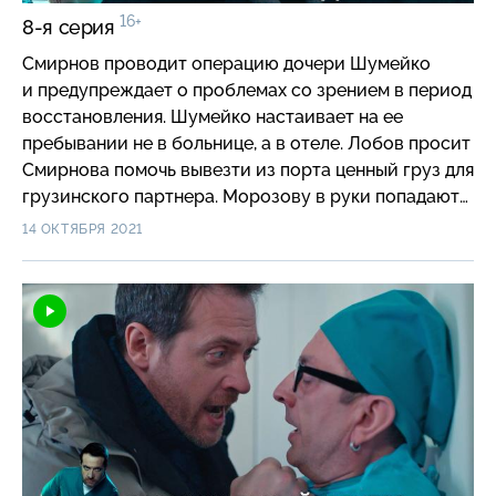
16+
8-я серия
Смирнов проводит операцию дочери Шумейко
и предупреждает о проблемах со зрением в период
восстановления. Шумейко настаивает на ее
пребывании не в больнице, а в отеле. Лобов просит
Смирнова помочь вывезти из порта ценный груз для
грузинского партнера. Морозову в руки попадают
фотографии Смирнова и дочери Шумейко. Он
14 ОКТЯБРЯ 2021
просит Дениса привезти ему доктора…