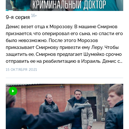
16+
9-я серия
Денис везет отца к Морозову. В машине Смирнов
признается, что оперировал его сына, но спасти его
было невозможно. После этого Морозов
приказывает Смирнову привезти ему Леру. Чтобы
защитить ее, Смирнов предлагает Шумейко срочно
отправить ее на реабилитацию в Израиль. Денис с
напарником увозят Леру из отеля.
15 ОКТЯБРЯ 2021