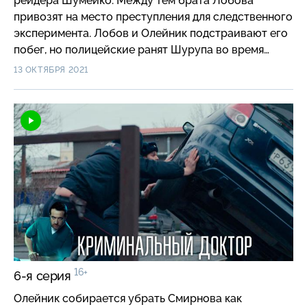
рейдера Шумейко. Между тем брата Лобова
привозят на место преступления для следственного
эксперимента. Лобов и Олейник подстраивают его
побег, но полицейские ранят Шурупа во время
преследования. Чтобы сделать ему операцию,
13 ОКТЯБРЯ 2021
Смирнов просит Лобова сымитировать пожар
в больнице …
16+
6-я серия
Олейник собирается убрать Смирнова как