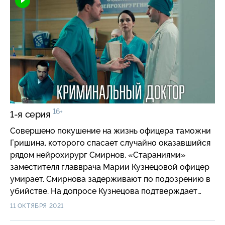
16+
1-я серия
Совершено покушение на жизнь офицера таможни
Гришина, которого спасает случайно оказавшийся
рядом нейрохирург Смирнов. «Стараниями»
заместителя главврача Марии Кузнецовой офицер
умирает. Смирнова задерживают по подозрению в
убийстве. На допросе Кузнецова подтверждает
следователю, что у хирурга был мотив убить
11 ОКТЯБРЯ 2021
главврача.