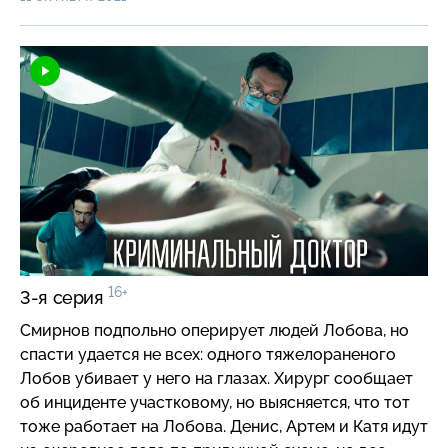
Смирнову изменяют меру пресечения и выпускают
на свободу. После перестрелки в порту адвокат,
Лобов и Олейник просят Смирнова срочно
прооперировать раненых…
16+
3-я серия
Смирнов подпольно оперирует людей Лобова, но
спасти удается не всех: одного тяжелораненого
Лобов убивает у него на глазах. Хирург сообщает
об инциденте участковому, но выясняется, что тот
тоже работает на Лобова. Денис, Артем и Катя идут