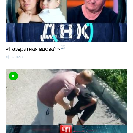
16+
«Развратная вдова?»
23148