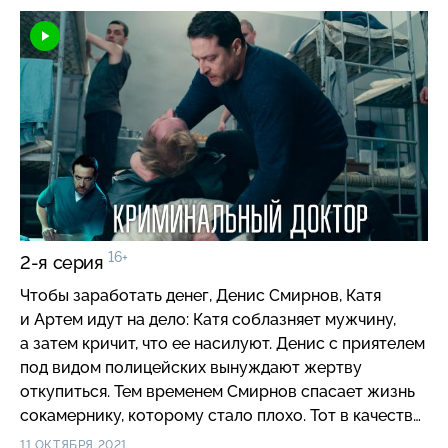
16+
2-я серия
Чтобы заработать денег, Денис Смирнов, Катя
и Артем идут на дело: Катя соблазняет мужчину,
а затем кричит, что ее насилуют. Денис с приятелем
под видом полицейских вынуждают жертву
откупиться. Тем временем Смирнов спасает жизнь
сокамернику, которому стало плохо. Тот в качестве
благодарности связывает его с адвокатом.
11 ОКТЯБРЯ 2021