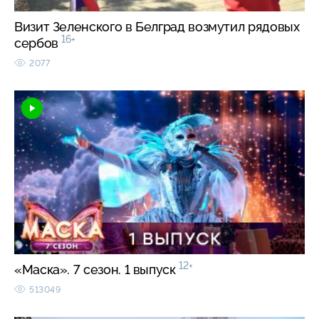
Визит Зеленского в Белград возмутил рядовых
16+
сербов
2077
12+
«Маска». 7 сезон. 1 выпуск
513049