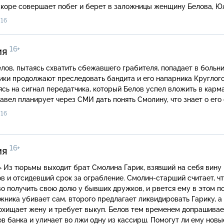
скоре совершает побег и берет в заложницы женщину Белова, Ю
длагает Белову сыграть партию в шахматы, ставка в которой —
16
16+
ия
ки продолжают преследовать бандита и его напарника Круглого
сь на сигнал передатчика, который Белов успел вложить в карм
авел планирует через СМИ дать понять Смолину, что знает о его
16
16+
ия
я вину
в и отсидевший срок за ограбление. Смолин-старший считает, ч
о получить свою долю у бывших дружков, и рвется ему в этом п
жника убивает сам, второго предлагает ликвидировать Гарику, а
охищает жену и требует выкуп. Белов тем временем допрашивае
в банка и уличает во лжи одну из кассирш. Помогут ли ему новы