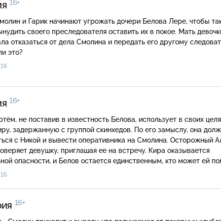
16+
ия
нудить своего преследователя оставить их в покое. Мать девочк
ла отказаться от дела Смолина и передать его другому следоват
ли это?
16
16+
ия
ру, задержанную с группой скинхедов. По его замыслу, она дол
ься с Никой и вывести оперативника на Смолина. Осторожный А
оверяет девушку, приглашая ее на встречу. Кира оказывается
ной опасности, и Белов остается единственным, кто может ей по
16
16+
рия