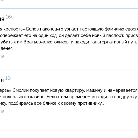
16+
ия
то узнает настоящую фамилию своего врага,
опережает его на один ход: он делает себе новый паспорт, прис
убитых им братьев-алкоголиков, и находит альтернативный путь
денег.
16
16+
ия
ашину и намеревается стать
 подпольного казино. Белов тем временем выходит на подружку
ку, подбираясь все ближе к своему противнику…
16