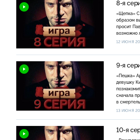
8-я сер
«Щепка» Смолин и Гарик начинают угрожать дочери Белова Лере, чтобы таким
образом вы
просит Пав
возможно 
12 ИЮНЯ 20
9-я сер
«Пешка» Артём, не поставив в известность Белова, использует в своих целях
девушку Ки
познакомит
сначала пр
в смертель
13 ИЮНЯ 20
10-я се