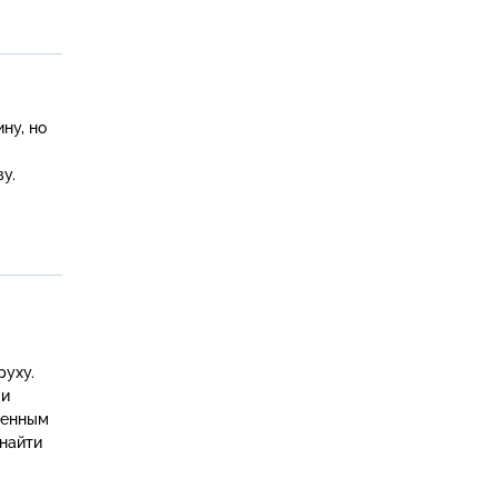
у.
уху.
 и
шенным
 найти