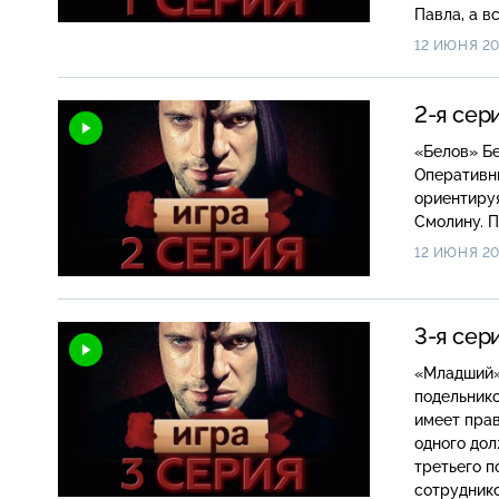
Павла, а в
Смолин пре
12 ИЮНЯ 20
Юли…
2-я сер
«Белов» Белов, пытаясь схватить сбежавшего грабителя, попадает в больницу.
Оперативни
ориентируя
Смолину. П
12 ИЮНЯ 20
3-я сер
«Младший» Из тюрьмы выходит брат Смолина Гарик, взявший на себ
подельнико
имеет прав
одного дол
третьего п
сотруднико