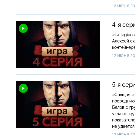
вводные?
12 ИЮНЯ 20
4-я сер
«La legion etrangere» Смолин, Круглый и 
Алексей ск
контейнере
12 ИЮНЯ 20
5-я сер
«Спящая ячейка» Смолин для перевозки пер
посредник
Белов с гр
узнают, ку
показателе
не удается
12 ИЮНЯ 20