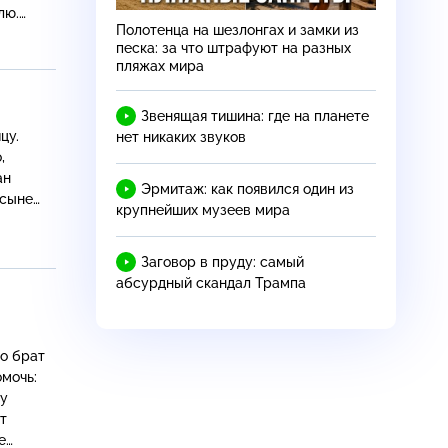
лю.
Полотенца на шезлонгах и замки из
 жизнь
песка: за что штрафуют на разных
пляжах мира
Звенящая тишина: где на планете
нет никаких звуков
,
ан
Эрмитаж: как появился один из
 сыне…
крупнейших музеев мира
Заговор в пруду: самый
абсурдный скандал Трампа
то брат
омочь:
 у
т
е