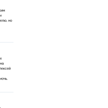
и
елю, но
жна
лексей
мочь.