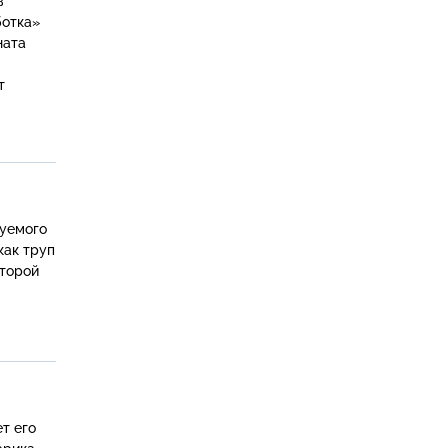
ботка»
ната
т
как труп
оторой