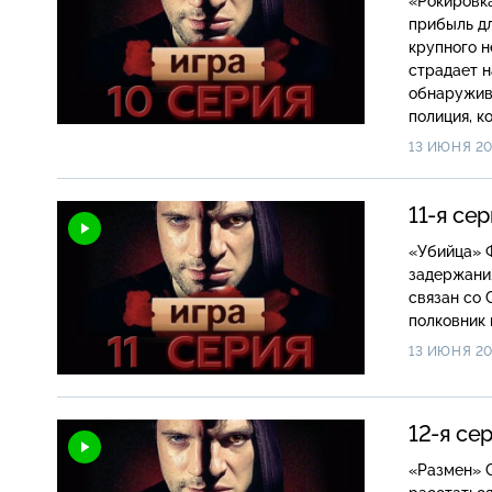
«Рокировка» Смолин приходит к выводу, что получаемая от по
прибыль д
крупного н
страдает н
обнаружива
полиция, к
13 ИЮНЯ 20
11-я се
«Убийца» Фальшивое служебное удостоверение спасает Смолина от неминуемого
задержания
связан со 
полковник 
13 ИЮНЯ 20
12-я се
«Размен» Смолин встречается с нефтяным магнатом Алышевым и вынуждает его