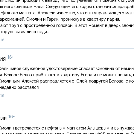
керных клубов
ля него слишком мала. Следующим его ходом становится «разра
ефтяного магната. Алексею известно, что сын управляющего маг
аркоманией. Смолин и Гарик, проникнув в квартиру парня,
ют труп с простреленной головой. В этот момент в дверь звони
оторую вызвали соседи…
16
16+
рия
. Вскоре Белов прибывает в квартиру Егора и не может понять, 
Смолиным. Алексей расправляется с Юлей, подругой Белова, с к
недавно расстался.
16
16+
рия