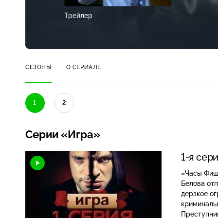
Трейлер
СЕЗОНЫ
О СЕРИАЛЕ
1
2
Серии «Игра»
1-я сер
«Часы Фишера» Талантливого аналитика, сотрудника
Белова отп
дерзкое ог
криминальн
Преступник