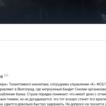
16+
ия
 управления «К» ФСБ Павла
равляют в Волгоград, где хитроумный бандит Смолин организов
рабление банка. Страж порядка понимает, что имеет дело с отч
ым гением, но не догадывается, что тот вскоре станет его враго
а удается довольно быстро задержать. На допросе он грозится 