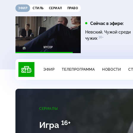
ЭФИР
СТИЛЬ
СЕРИАЛ
ПРАВО
12:00
13:00
Сейчас в эфире:
16+
Жди меня
Сегодня
Невский. Чужой среди
16+
чужих
ЭФИР
ТЕЛЕПРОГРАММА
НОВОСТИ
С
СЕРИАЛЫ
16+
Игра