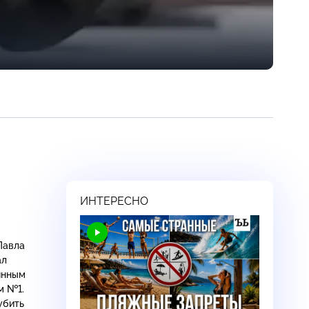
ИНТЕРЕСНО
ал
аянным
м №1.
убить