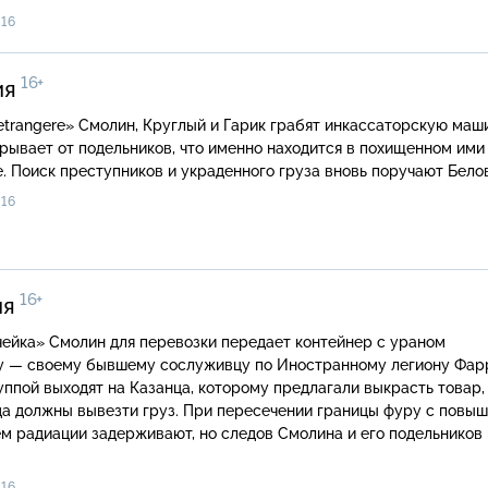
16
16+
ия
Гарик грабят инкассаторскую машину, но
рывает от подельников, что именно находится в похищенном ими
. Поиск преступников и украденного груза вновь поручают Белов
16
16+
ия
едает контейнер с ураном
у — своему бывшему сослуживцу по Иностранному легиону Фарр
уппой выходят на Казанца, которому предлагали выкрасть товар,
да должны вывезти груз. При пересечении границы фуру с повы
м радиации задерживают, но следов Смолина и его подельников
.
16