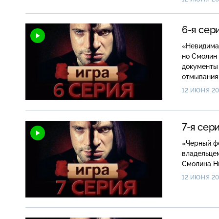
6-я сер
«Невидимая крепость» Белов наконец-
но Смолин 
документы 
отмывания 
12 ИЮНЯ 20
7-я сер
«Черный ферзь» Смолин покупает новую квартиру, м
владельцем
Смолина Ни
12 ИЮНЯ 20