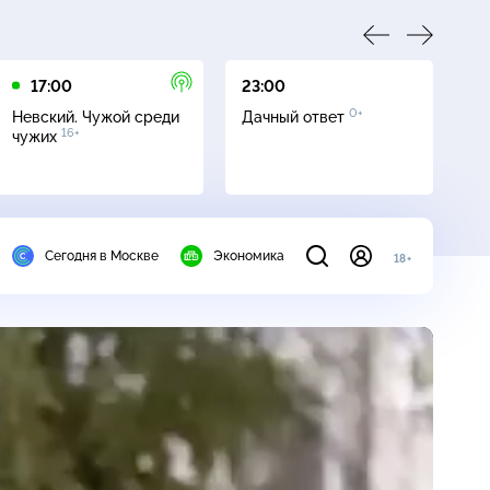
17:00
23:00
23
0+
Невский. Чужой среди
Дачный ответ
С
16+
чужих
Сегодня в Москве
Экономика
18+