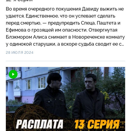
Во время очередного покушения Давиду выжить не
удается. Единственное, что он успевает сделать
перед смертью, — предупредить Спеца, Паштета и
Ефимова о грозящей им опасности. Отвергнутая
Блэкмором Алиса снимает в Новореченске комнату
у одинокой старушки, а вскоре судьба сводит ее с
Татьяной. Девушки, обиженные возлюбленными, тут
28 ИЮЛЯ 2024
же находят общий язык. А Хмелинский вызывает
Малыша и отправляет его в увольнение, приказав
устранить Жихарева.