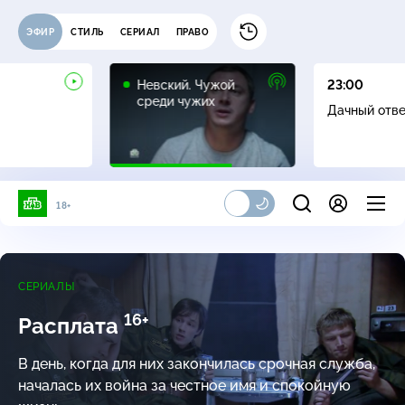
ЭФИР
СТИЛЬ
СЕРИАЛ
ПРАВО
16+
Невский. Чужой
23:00
среди чужих
Дачный отв
18+
СЕРИАЛЫ
16+
Расплата
В день, когда для них закончилась срочная служба,
началась их война за честное имя и спокойную