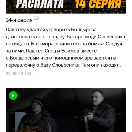
16+
14-я серия
Паштету удается уговорить Болдырева
действовать по его плану. Вскоре люди Словесника
похищают Блэкмора, приняв его за бомжа. Следуя
за ними, Паштет, Спец и Ефимов вместе
с Болдыревым и его помощником врываются на
перевалочную базу Словесника. Там они находят
Копытина, который под давлением соглашается
29 ИЮЛЯ 2024
показать Болдыреву путь в «Закатай»…