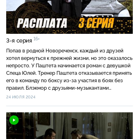
16+
3-я серия
Попав в родной Новореченск, каждый из друзей
хотел вернуться к прежней жизни, но это оказалось
непросто. У Паштета начинается роман с девушкой
Спеца Юлей. Тренер Паштета отказывается принять
его в команду по боксу из-за участия в боях без
правил. Блэкмор с друзьями-музыкантами
готовится выступить на свадьбе, он это будет не
24 ИЮЛЯ 2024
легко: невеста — его бывшая девушка. Соломе же
продолжают поступать угрозы от загадочного
мстителя, а вскоре неизвестный нападает на него
возле дома…