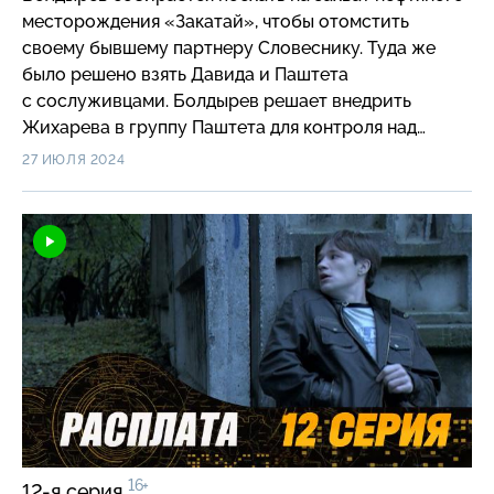
месторождения «Закатай», чтобы отомстить
своему бывшему партнеру Словеснику. Туда же
было решено взять Давида и Паштета
с сослуживцами. Болдырев решает внедрить
Жихарева в группу Паштета для контроля над
планами дембелей.
27 ИЮЛЯ 2024
16+
12-я серия