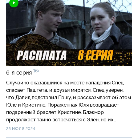
некоему Словеснику, обещая вернуть карту. Но
вскоре профессора находят убитым…
16+
6-я серия
Случайно оказавшийся на месте нападения Спец
спасает Паштета, и друзья мирятся. Спец уверен,
что Давид подставил Пашу, и рассказывает об этом
Юле и Кристине. Пораженная Юля возвращает
подаренный браслет Кристине. Блэкмор
продолжает тайно встречаться с Элен, но их
внезапно разоблачает ее муж Артём. В ярости он
25 ИЮЛЯ 2024
запирает девушку в доме.