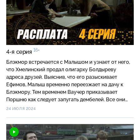
16+
4-я серия
Блэкмор встречается с Малышом и узнает от него,
что Хмелинский продал олигарху Болдыреву
адреса друзей. Выяснив, что его разыскивает
Ефимов, Малыш временно переезжает на дачу к
Блэкмору. Тем временем Ваучер приказывает
Поршню как следует запугать дембелей. Все они
получают записки с требованием «вернуть то, что
24 ИЮЛЯ 2024
взяли». Паштет же все больше влюбляется в Юлю и
совершает опрометчивый шаг — дарит ей браслет
из числа разыскиваемых драгоценностей…