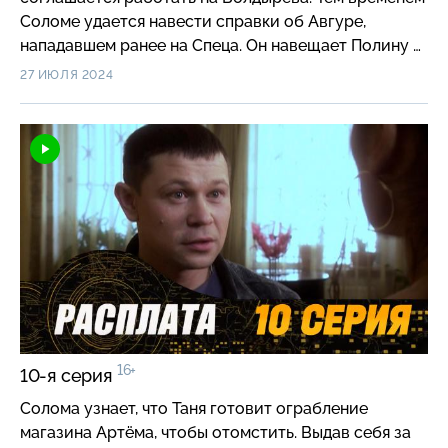
Соломе удается навести справки об Авгуре,
нападавшем ранее на Спеца. Он навещает Полину и
случайно замечает у нее дома погибшую Таню…
27 ИЮЛЯ 2024
16+
10-я серия
Солома узнает, что Таня готовит ограбление
магазина Артёма, чтобы отомстить. Выдав себя за