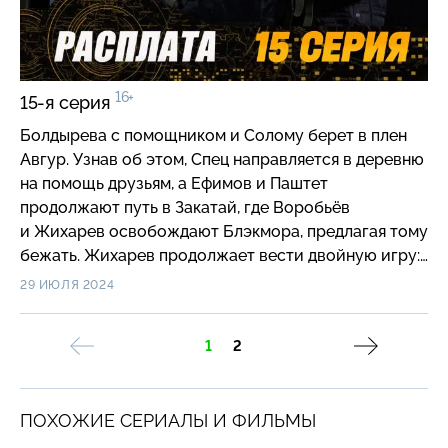
16+
15-я серия
Болдырева с помощником и Солому берет в плен
Авгур. Узнав об этом, Спец направляется в деревню
на помощь друзьям, а Ефимов и Паштет
продолжают путь в Закатай, где Воробьёв
и Жихарев освобождают Блэкмора, предлагая тому
бежать. Жихарев продолжает вести двойную игру:
встав на сторону Словесника, он помогает ему
29 ИЮЛЯ 2024
подавить бунт, но позволяет Паштету забрать
Блэкмора. Вопреки уговорам Болдырева
1
2
продолжить операцию, Паштет забирает раненого
Спеца и собирается вернуться в Новореченск.
ПОХОЖИЕ СЕРИАЛЫ И ФИЛЬМЫ