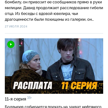
бомбилу, он привозит ее сообщников прямо в руки
милиции. Давид продолжает расследование гибели
отца. Из беседы с вдовой ювелира, чьи
драгоценности были похищены из галереи, он
узнает, что среди учеников погибшего были
27 ИЮЛЯ 2024
Болдырев и его товарищ Словесник.
16+
11-я серия
Болдырев собирается поехать на захват нефтяного