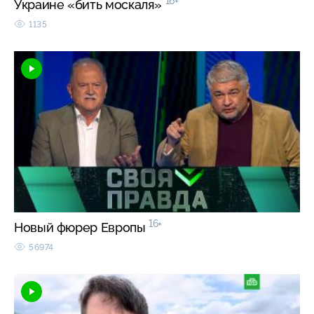
16+
Украине «бить москаля»
1135
16+
Новый фюрер Европы
56974