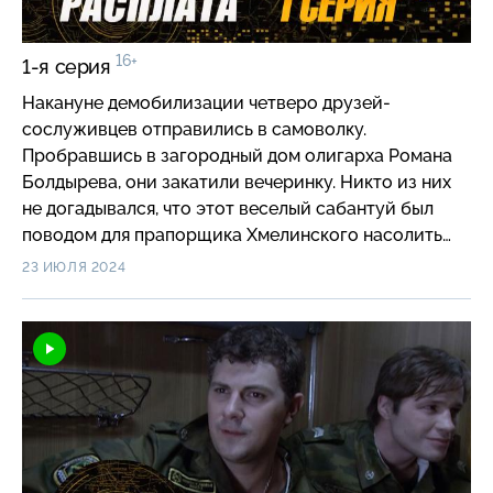
16+
1-я серия
Накануне демобилизации четверо друзей-
сослуживцев отправились в самоволку.
Пробравшись в загородный дом олигарха Романа
Болдырева, они закатили вечеринку. Никто из них
не догадывался, что этот веселый сабантуй был
поводом для прапорщика Хмелинского насолить
своему недругу — капитану Ефимову, земляку и
23 ИЮЛЯ 2024
товарищу завтрашних дембелей.