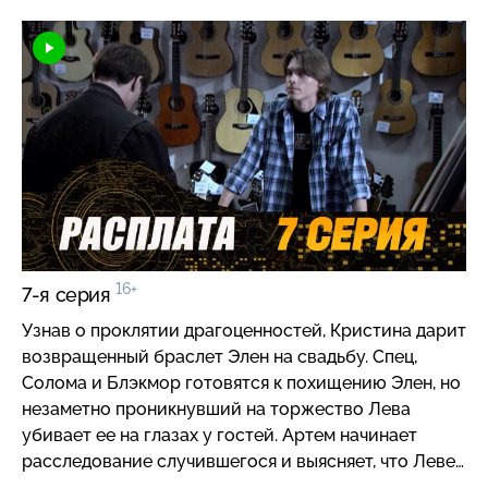
16+
7-я серия
Узнав о проклятии драгоценностей, Кристина дарит
возвращенный браслет Элен на свадьбу. Спец,
Солома и Блэкмор готовятся к похищению Элен, но
незаметно проникнувший на торжество Лева
убивает ее на глазах у гостей. Артем начинает
расследование случившегося и выясняет, что Леве
о самоубийстве Тани рассказала Полина, и