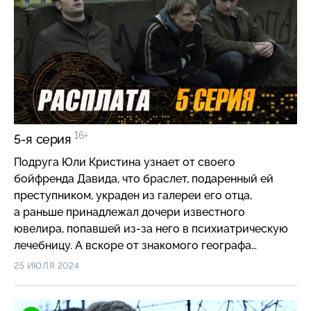
16+
5-я серия
Подруга Юли Кристина узнает от своего
бойфренда Давида, что браслет, подаренный ей
преступником, украден из галереи его отца,
а раньше принадлежал дочери известного
ювелира, попавшей из-за него в психиатрическую
лечебницу. А вскоре от знакомого географа
Гофмана Паштет узнает, что на карте олигарха
25 ИЮЛЯ 2024
отмечено нефтяное месторождение. Выдав
экспертное заключение, Гофман назначает встречу