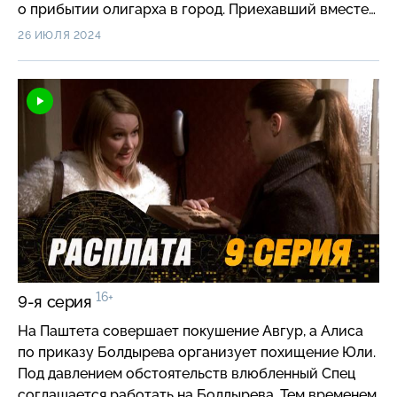
о прибытии олигарха в город. Приехавший вместе
с ним Авгур встречается с Давидом
26 ИЮЛЯ 2024
и предупреждает бывшего товарища о том, что
уберет всех стоящих на его пути к карте.
16+
9-я серия
На Паштета совершает покушение Авгур, а Алиса
по приказу Болдырева организует похищение Юли.
Под давлением обстоятельств влюбленный Спец
соглашается работать на Болдырева. Тем временем