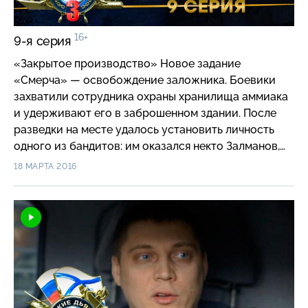
16+
9-я серия
«Закрытое производство» Новое задание
«Смерча» — освобождение заложника. Боевики
захватили сотрудника охраны хранилища аммиака
и удерживают его в заброшенном здании. После
разведки на месте удалось установить личность
одного из бандитов: им оказался некто Залманов,
лидер бандформирования. Перед штурмом Батя
18 МАРТА 2016
отдает ребятам приказ: Залманова необходимо
взять живым и доставить на допрос в КТЦ, ведь
иначе не выяснить, зачем ему понадобился
охранник режимного объекта.