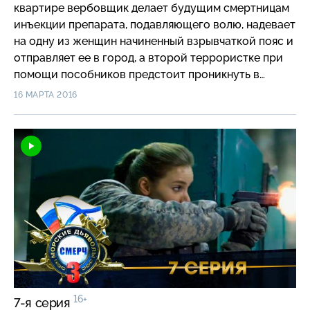
квартире вербовщик делает будущим смертницам
инъекции препарата, подавляющего волю, надевает
на одну из женщин начиненный взрывчаткой пояс и
отправляет ее в город, а второй террористке при
помощи пособников предстоит проникнуть в
здание администрации, куда должен приехать
16 МАРТА 2016
губернатор. Пояс шахида уже ждет ее внутри…
16+
7-я серия