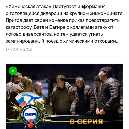
«Химическая атака» Поступает информация
о готовящейся диверсии на крупном химкомбинате.
Пригов дает своей команде приказ предотвратить
катастрофу. Батя и Багира с коллегами атакуют
логово диверсантов, но тем удается угнать
заминированный поезд с химическими отходами.
Теперь стоит задача не просто остановить
17 МАРТА 2016
смертоносный состав, но и предотвратить взрыв,
который может произойти буквально в любой
момент…