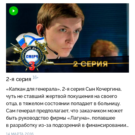
предлагает использовать генерала как приманку и
поручает его охрану своим бойцам.
16+
2-я серия
«Капкан для генерала», 2-я серия Сын Кочергина,
чуть не ставший жертвой покушения на своего
отца, в тяжелом состоянии попадает в больницу.
Сам генерал предполагает, что заказчиком может
быть руководство фирмы «Лагуна», попавшее
в разработку из-за подозрений в финансировании
экстремистской деятельности. Пригов поручает
14 МАРТА 2016