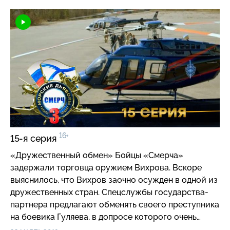
занимают посты по всему периметру. Но найти
взрывчатку удается уже после того, как
террористы активировали заряд. Пока «Смерч» в
полном составе пытается нагнать убегающих
бандитов, Бизон с Физиком пытаются обезвредить
бомбу…
16+
15-я серия
«Дружественный обмен» Бойцы «Смерча»
задержали торговца оружием Вихрова. Вскоре
выяснилось, что Вихров заочно осужден в одной из
дружественных стран. Спецслужбы государства-
партнера предлагают обменять своего преступника
на боевика Гуляева, в допросе которого очень
заинтересован КТЦ. Обмен решено произвести на