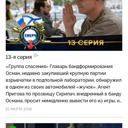
16+
13-я серия
«Группа спасения» Главарь бандформирования
Осман, недавно закупивший крупную партии
взрывчатки в подпольной лаборатории, обнаружил
в одном из своих автомобилей «жучок». Агент
Пригова по прозвищу Скрипач, внедренный в банду
Османа, просит немедленно вывести его из игры, но
получает приказ перед эвакуацией достать
21 МАРТА 2016
документы из сейфа главаря бандгруппы. Во время
проникновения в кабинет его засекают, и связь