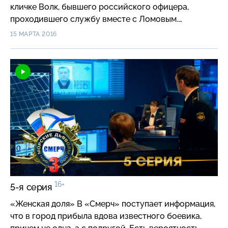
кличке Волк, бывшего российского офицера,
проходившего службу вместе с Ломовым.
Выясняется, что оба преступника прячутся на
15 МАРТА 2016
съемной квартире, но накануне захвата им удается
скрыться. Бойцы понимают, что Ломова и Волкова
предупредили о готовящейся спецоперации, и
сделал это ни кто иной, как Гилберт…
16+
5-я серия
«Женская доля» В «Смерч» поступает информация,
что в город прибыла вдова известного боевика,