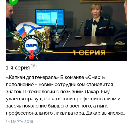
16+
1-я серия
«Капкан для генерала» В команде «Смерч»
пополнение – новым сотрудником становится
знаток IT-технологий с позывным Дакар. Ему
удается сразу доказать свой профессионализм и
засечь появление бывшего военного, а ныне
профессионального ликвидатора. Дакар вычисляет
его связь с известным террористом, который
14 МАРТА 2016
готовит покушение на генерала Кочергина. Пригов