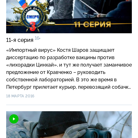
хитроумному плану боевиков. Чтобы спасти
заложников и город, «Смерчу» необходимо
оперативно вернуть ситуацию под свой контроль…
16+
11-я серия
«Импортный вирус» Костя Шаров защищает
диссертацию по разработке вакцины против
«лихорадки Цинхай», и тут же получает заманчивое
предложение от Кравченко – руководить
собственной лабораторией. В это же время в
Петербург прилетает курьер, перевозящий собачку
— подарок от азиатских коллег госпоже Хачикян —
18 МАРТА 2016
главе крупной фармацевтической компании,
начальнице Кравченко. Перед передачей животное
кусает курьера за палец. Вскоре в секретной
лаборатории на территории заброшенного
санатория лаборанты начинают выращивать