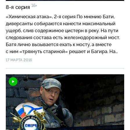
16+
8-я серия
«Химическая атака», 2-я серия По мнению Бати,
диверсанты собираются нанести максимальный
ущерб, слив содержимое цистерн в реку. На пути
следования состава есть железнодорожный мост.
Батя лично вызывается ехать к мосту, а вместе
с ним «тряхнуть стариной» решает и Багира. На
снегоходе по замерзшему руслу реки они мчатся
17 МАРТА 2016
к мосту, а тем временем в кабину поезда врывается
Мура. Но даже когда ему удается освободить
машиниста, ситуация продолжает оставаться
взрывоопасной: выясняется, что до моста состав
остановить невозможно…