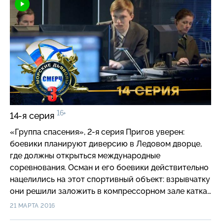
с агентом пропадает. Теперь задача «Смерча» —
найти бесследно исчезнувшего Скрипача.
16+
14-я серия
«Группа спасения», 2-я серия Пригов уверен:
боевики планируют диверсию в Ледовом дворце,
где должны открыться международные
соревнования. Осман и его боевики действительно
нацелились на этот спортивный объект: взрывчатку
они решили заложить в компрессорном зале катка.
«Смерч» обследует здание, а бойцы
21 МАРТА 2016
дружественного отряда спецназа «Циклон»