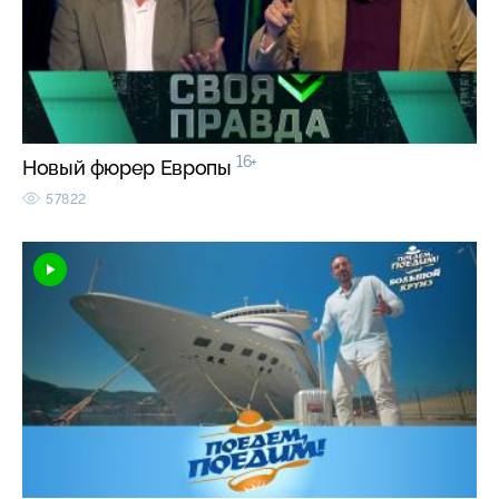
16+
Новый фюрер Европы
57822