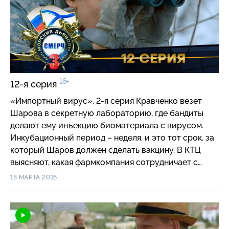
штаммы вируса из крови зараженной лихорадкой
собаки. В качестве «подопытных кроликов» будут
использоваться…. бродяги. Умирающий Курьер,
заболевший «лихорадкой Цинхай», рассказывает
врачам о собаке-подарке, о Кравченко, забравшем
собаку в аэропорту. Врач передает информацию в
КТЦ.
16+
12-я серия
«Импортный вирус», 2-я серия Кравченко везет
Шарова в секретную лабораторию, где бандиты
делают ему инъекцию биоматериала с вирусом.
Инкубационный период – неделя, и это тот срок, за
который Шаров должен сделать вакцину. В КТЦ
выясняют, какая фармкомпания сотрудничает с
приславшими в Россию собаку – носителя вируса.
18 МАРТА 2016
Эта же корпорация выкупила год назад
заброшенный санаторий. «Смерч» выезжает для
проверки и, обследовав территорию,
обнаруживают множество вооруженных бандитов…