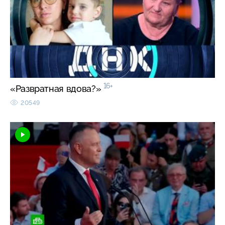
16+
«Развратная вдова?»
20549