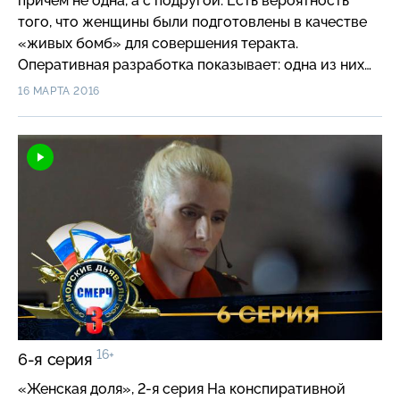
причем не одна, а с подругой. Есть вероятность
того, что женщины были подготовлены в качестве
«живых бомб» для совершения теракта.
Оперативная разработка показывает: одна из них
должна произвести отвлекающий маневр — взрыв
16 МАРТА 2016
в небольшом санатории, а вторая — взорвать
оперный театр во время визита губернатора. На
поиск и обезвреживание обеих смертниц у бойцов
«Смерча» есть всего несколько часов…
16+
6-я серия
«Женская доля», 2-я серия На конспиративной