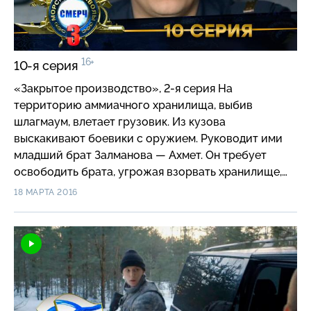
16+
10-я серия
«Закрытое производство», 2-я серия На
территорию аммиачного хранилища, выбив
шлагмаум, влетает грузовик. Из кузова
выскакивают боевики с оружием. Руководит ими
младший брат Залманова — Ахмет. Он требует
освободить брата, угрожая взорвать хранилище,
что обрушит на целый город ядовитое облако. Пока
18 МАРТА 2016
Мура и Кот пытаются проникнуть на закрытую
территорию через ливневый коллектор, к воротам
объекта подъезжают телевизионщики. В КТЦ
принимают решение отвезти на место Залманова-
старшего, чтобы тот уговорил брата сдаться. Но
едва автозак с боевиком подъезжает к воротам,
события начинают разворачиваться по