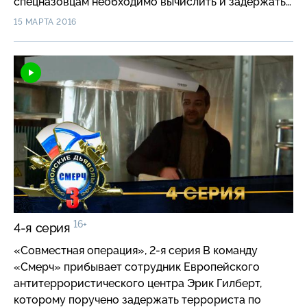
спецназовцам необходимо вычислить и задержать
самого Ломова, но задача оказывается не из
15 МАРТА 2016
простых…
16+
4-я серия
«Совместная операция», 2-я серия В команду
«Смерч» прибывает сотрудник Европейского
антитеррористического центра Эрик Гилберт,
которому поручено задержать террориста по