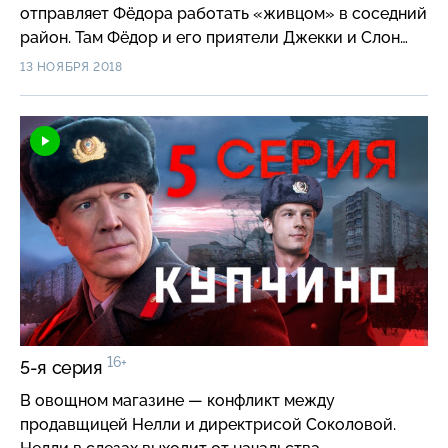
отправляет Фёдора работать «живцом» в соседний
район. Там Фёдор и его приятели Джекки и Слон
устраивают квартирник. Их слушает гитарист
13 НОЯБРЯ 2018
Серёга. Музыканты решают объединиться в группу.
16+
5-я серия
В овощном магазине — конфликт между
продавщицей Нелли и директрисой Соколовой.