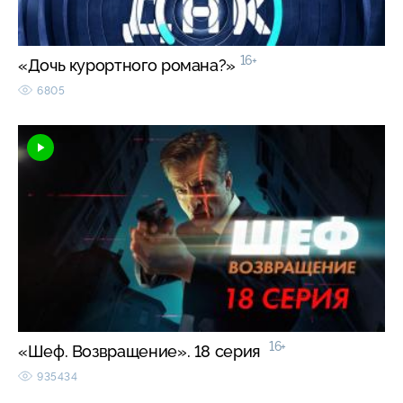
16+
«Дочь курортного романа?»
6805
16+
«Шеф. Возвращение». 18 серия
935434