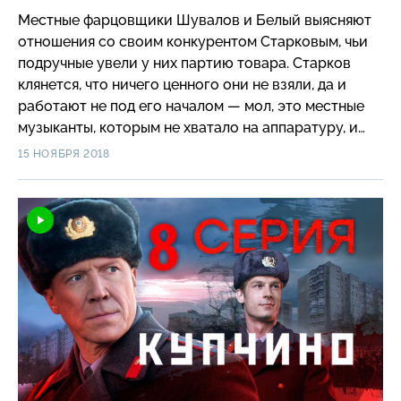
Местные фарцовщики Шувалов и Белый выясняют
отношения со своим конкурентом Старковым, чьи
подручные увели у них партию товара. Старков
клянется, что ничего ценного они не взяли, да и
работают не под его началом — мол, это местные
музыканты, которым не хватало на аппаратуру, и
молодой милиционер, играющий вместе с ними.
15 НОЯБРЯ 2018
Услышав описание Фёдора, мужчины сразу поняли
о ком идет речь… Табанин тем временем,
оправившись после избиения, выходит на работу.