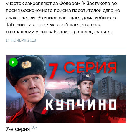
участок закрепляют за Фёдором. У Застукова во
время бесконечного приема посетителей едва не
сдают нервы. Романов навещает дома избитого
Табанина и с горечью сообщает, что дело
о нападении у них забрали, а расследование
убийства грузчика Савельева спешно закрыли. При
14 НОЯБРЯ 2018
этом начальник обещает Васальичу, что в обоих
случаях докопается до правды, а сам участковый
должен ему в этом помочь…
16+
7-я серия