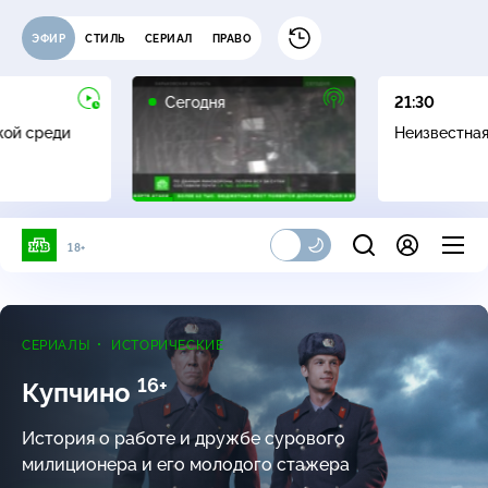
ЭФИР
СТИЛЬ
СЕРИАЛ
ПРАВО
Сегодня
21:30
жой среди
Неизвестна
18+
СЕРИАЛЫ
ИСТОРИЧЕСКИЕ
16+
Купчино
История о работе и дружбе сурового
милиционера и его молодого стажера