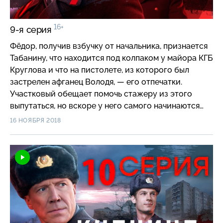
16+
9-я серия
Фёдор, получив взбучку от начальника, признается
Табанину, что находится под колпаком у майора КГБ
Круглова и что на пистолете, из которого был
застрелен афганец Володя, — его отпечатки.
Участковый обещает помочь стажеру из этого
выпутаться, но вскоре у него самого начинаются
нешуточные проблемы с КГБ. Иностранец Стив,
16 НОЯБРЯ 2018
избитый и ограбленный новыми «партнерами»,
просит о помощи фарцовщика Андрея…