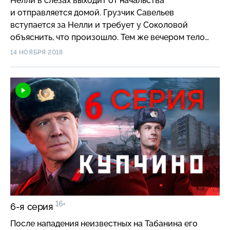
Нелли в слезах выходит от начальства
и отправляется домой. Грузчик Савельев
вступается за Нелли и требует у Соколовой
объяснить, что произошло. Тем же вечером тело
грузчика находят возле гаражей. Романов
14 НОЯБРЯ 2018
подключает Табанина к расследованию, но вскоре
участковый приходит к выводу, что спокойно
работать с этим делом ему не дадут.
16+
6-я серия
После нападения неизвестных на Табанина его