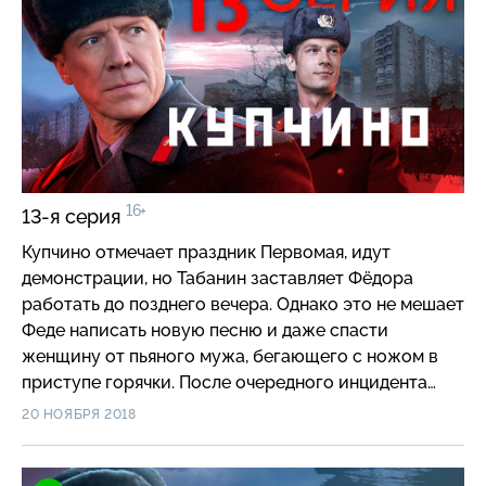
16+
13-я серия
Купчино отмечает праздник Первомая, идут
демонстрации, но Табанин заставляет Фёдора
работать до позднего вечера. Однако это не мешает
Феде написать новую песню и даже спасти
женщину от пьяного мужа, бегающего с ножом в
приступе горячки. После очередного инцидента
Васильич и его стажер понимают, что в районе
20 НОЯБРЯ 2018
идет производство и торговля нелегальным
алкоголем.