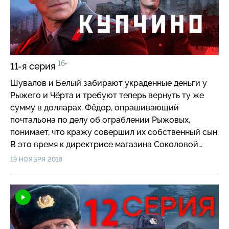
16+
11-я серия
Шувалов и Белый забирают украденные деньги у
Рыжего и Чёрта и требуют теперь вернуть ту же
сумму в долларах. Фёдор, опрашивающий
почтальона по делу об ограблении Рыжовых,
понимает, что кражу совершил их собственный сын.
В это время к директрисе магазина Соколовой
приходит Леван Зурабов с просьбой помочь купить
19 НОЯБРЯ 2018
хорошую мебель. Та связывает его с Самойловым,
который берет деньги и обещает отправить
крупную партию мебели в Тбилиси.