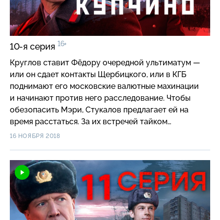
16+
10-я серия
Круглов ставит Фёдору очередной ультиматум —
или он сдает контакты Щербицкого, или в КГБ
поднимают его московские валютные махинации
и начинают против него расследование. Чтобы
обезопасить Мэри, Стукалов предлагает ей на
время расстаться. За их встречей тайком
наблюдает Шувалов…
16 НОЯБРЯ 2018