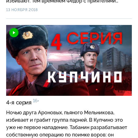
избивают. Тем временем Фёдор с приятелями
отправляются на нелегальный музыкальный рынок.
13 НОЯБРЯ 2018
Откуда ни возьмись появляется наряд милиции и
забирает нескольких покупателей, в том числе и
Фёдора. Юноша попадает к майору КГБ Круглову,
который ставит его перед выбором —
сотрудничать с комитетом или сесть за валютные
операции, совершенные в Москве.
16+
4-я серия
Ночью друга Ароновых, пьяного Мельникова,
избивает и грабит группа парней. В Купчино это
уже не первое нападение. Табанин разрабатывает
собственную операцию по поимке воров: он