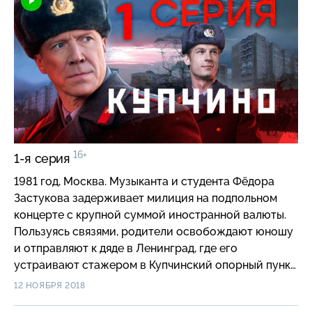
16+
1-я серия
1981 год, Москва. Музыканта и студента Фёдора
Застукова задерживает милиция на подпольном
концерте с крупной суммой иностранной валюты.
Пользуясь связями, родители освобождают юношу
и отправляют к дяде в Ленинград, где его
устраивают стажером в Купчинский опорный пункт
к участковому Николаю Васильевичу Табанину. В
12 НОЯБРЯ 2018
это время в Купчино происходит череда