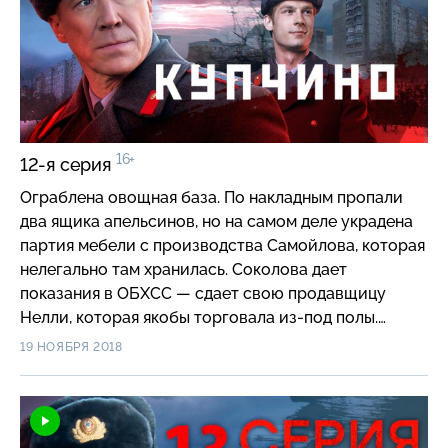
16+
12-я серия
Ограблена овощная база. По накладным пропали
два ящика апельсинов, но на самом деле украдена
партия мебели с производства Самойлова, которая
нелегально там хранилась. Соколова дает
показания в ОБХСС — сдает свою продавщицу
Нелли, которая якобы торговала из-под полы.
Девушку забирает КГБ…
19 НОЯБРЯ 2018