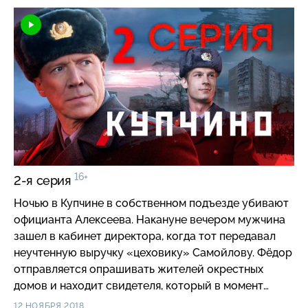
самоубийств учащиеся разных ПТУ. Табанина
просят помочь с расследованием.
16+
2-я серия
Ночью в Купчине в собственном подъезде убивают
официанта Алексеева. Накануне вечером мужчина
зашел в кабинет директора, когда тот передавал
неучтенную выручку «цеховику» Самойлову. Фёдор
отправляется опрашивать жителей окрестных
домов и находит свидетеля, который в момент
расправы возвращался домой.
12 НОЯБРЯ 2018