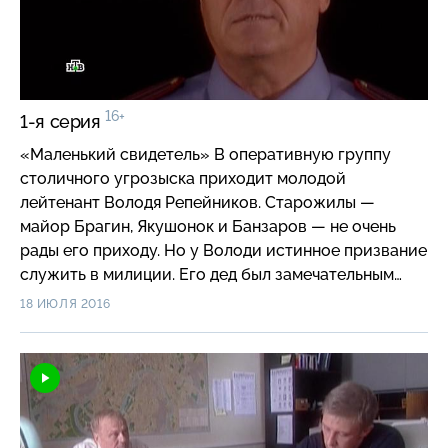
16+
1-я серия
«Маленький свидетель» В оперативную группу
столичного угрозыска приходит молодой
лейтенант Володя Репейников. Старожилы —
майор Брагин, Якушонок и Банзаров — не очень
рады его приходу. Но у Володи истинное призвание
служить в милиции. Его дед был замечательным
оперативником, начав свою карьеру еще в трудные
18 ИЮЛЯ 2016
послевоенные годы. Первое дело, в расследовании
которого участвует Репейников, — ограбление
магазина французских вин. Удастся ли новичку
проявить себя?..