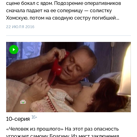
сцене бокал с ядом. Подозрение оперативников
сначала падает на ее соперницу — солистку
Хомскую, потом на сводную сестру погибшей.
В числе подозреваемых и другие завистники, ведь
22 ИЮЛЯ 2016
известно, что у славы и успеха много врагов…
16+
10-серия
«Человек из прошлого» На этот раз опасность
угрожает самому Брагину. Из мест заключения