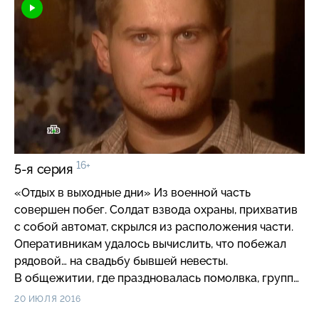
16+
5-я серия
«Отдых в выходные дни» Из военной часть
совершен побег. Солдат взвода охраны, прихватив
с собой автомат, скрылся из расположения части.
Оперативникам удалось вычислить, что побежал
рядовой… на свадьбу бывшей невесты.
В общежитии, где праздновалась помолвка, группе
Брагина удалось обезвредить опасного беглеца.
20 ИЮЛЯ 2016
А Решетников в это время раскрыл таинственное