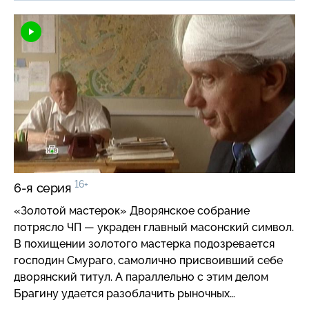
дело с похоронами Олега — владельца нескольких
бензоколонок. Вот такие выходные у сотрудников
угрозыска!
16+
6-я серия
«Золотой мастерок» Дворянское собрание
потрясло ЧП — украден главный масонский символ.
В похищении золотого мастерка подозревается
господин Смураго, самолично присвоивший себе
дворянский титул. А параллельно с этим делом
Брагину удается разоблачить рыночных