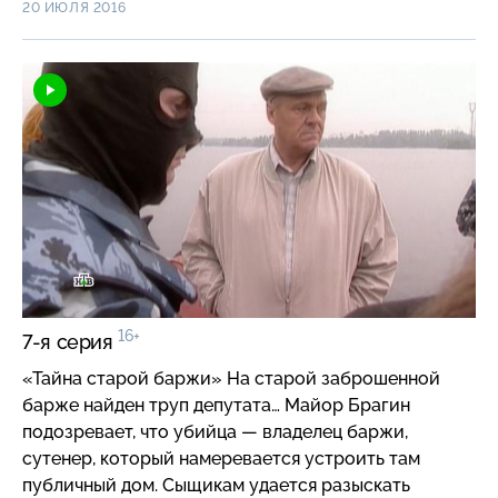
вымогателей, которые наносят гораздо больший
20 ИЮЛЯ 2016
ущерб обществу, нежели дрязги в высшем свете…
16+
7-я серия
«Тайна старой баржи» На старой заброшенной
барже найден труп депутата… Майор Брагин
подозревает, что убийца — владелец баржи,
сутенер, который намеревается устроить там
публичный дом. Сыщикам удается разыскать