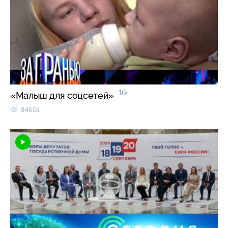
16+
«Малыш для соцсетей»
84601