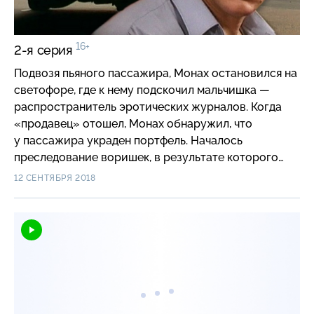
16+
2-я серия
Подвозя пьяного пассажира, Монах остановился на
светофоре, где к нему подскочил мальчишка —
распространитель эротических журналов. Когда
«продавец» отошел, Монах обнаружил, что
у пассажира украден портфель. Началось
преследование воришек, в результате которого
Монах вышел на преступную группировку,
12 СЕНТЯБРЯ 2018
торгующую беспризорными детьми…