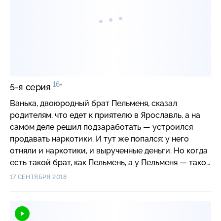
16+
5-я серия
Ванька, двоюродный брат Пельменя, сказал
родителям, что едет к приятелю в Ярославль, а на
самом деле решил подзаработать — устроился
продавать наркотики. И тут же попался: у него
отняли и наркотики, и вырученные деньги. Но когда
есть такой брат, как Пельмень, а у Пельменя — такой
друг, как Монах, даже из безвыходной ситуации
17 СЕНТЯБРЯ 2018
найдется выход.