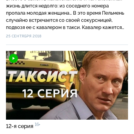
жизнь длится недолго: из соседнего номера
пропала молодая женщина… В это время Пельмень
случайно встречается со своей сокурсницей,
подвозя ее с кавалером в такси. Кавалер кажется
учтивым и предупредительным, но позже
25 СЕНТЯБРЯ 2018
выясняется, что он вор и мошенник. Свой бизнес он
строит на том, что обещает доверчивым
«философам» помочь найти работу в Германии
и выкачивает из них деньги, якобы, на решение
формальностей. Пельмень с помощью Монаха
решает разобраться с этим делом…
16+
12-я серия