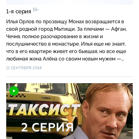
16+
1-я серия
Илья Орлов по прозвищу Монах возвращается в
свой родной город Мытищи. За плечами — Афган,
Чечня, полное разочарование в жизни и
послушничество в монастыре. Илья еще не знает,
что в его квартире живет его бывшая, но все еще
любимая жена Алёна со своим новым мужем —
фотокорреспондентом Вадимом Старковым и их
11 СЕНТЯБРЯ 2018
сыном Сашей. Монах устраивается на работу в
таксопарк и узнает, что семья Старковых — в
опасности. Вадим пытается разоблачить одного
проворовавшегося генерала, а тот в ответ
подсылает своих бойцов на разборки. Илья против
своей воли оказывается в центре этой истории.