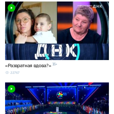
16+
«Развратная вдова?»
22767