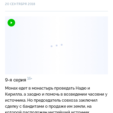
всегда найдется альтернативный вариант.
20 СЕНТЯБРЯ 2018
16+
9-я серия
Монах едет в монастырь проведать Надю и
Кирилла, а заодно и помочь в возведении часовни у
источника. Но председатель совхоза заключил
сделку с бандитами о продаже им земли, на
которой расположен чистейший источник.