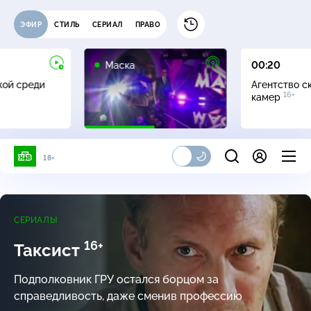
ЭФИР
СТИЛЬ
СЕРИАЛ
ПРАВО
12+
Маска
00:20
жой среди
Агентство с
16+
камер
18+
СЕРИАЛЫ
16+
Таксист
Подполковник ГРУ остался борцом за
справедливость, даже сменив профессию