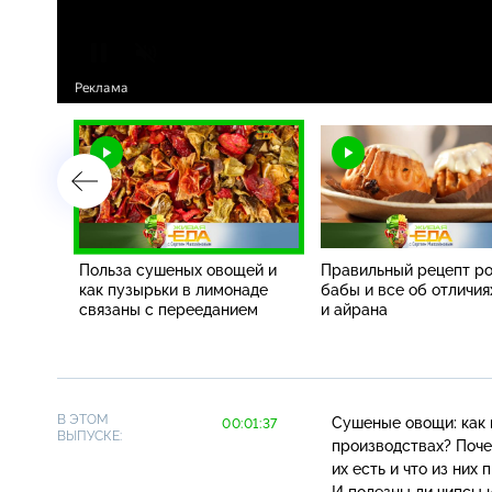
,
Польза сушеных овощей и
Правильный рецепт р
как пузырьки в лимонаде
бабы и все об отличия
ые
связаны с перееданием
и айрана
бимого
лду
В ЭТОМ
Сушеные овощи: как 
00:01:37
ВЫПУСКЕ:
производствах? Поче
их есть и что из ни
И полезны ли чипсы и