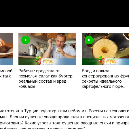
омовой
Рабочие средства от
Вред и польза
х тана
похмелья, салат как бургер,
консервированных фрук
реальный состав и вред
секреты идеального
колбасы
картофельного пюре
и десерты из толченой
картошки
их готовят в Турции под открытым небом и в России на технолог
му в Японии сушеные овощи продавали в специальных магазинах
х приготовить? Какие угрозы таят сушеные овощные снеки и припр
з батата, корня лотоса и соленых огурцов?