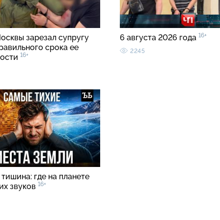
16+
осквы зарезал супругу
6 августа 2026 года
равильного срока ее
2245
16+
ности
тишина: где на планете
16+
ких звуков