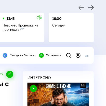
13:45
16:00
17
Невский. Проверка на
Сегодня
Не
16+
прочность
ч
Сегодня в Москве
Экономика
18+
СЯ
ИНТЕРЕСНО
ы с