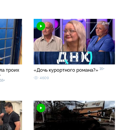
16+
ла троих
«Дочь курортного романа?»
у
4609
16+