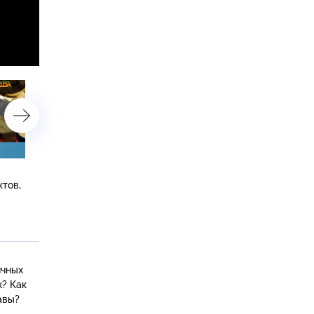
Рецепты творожной пасхи
Космическая еда и ее вку
тов,
и яичной закуски, а также —
качество и польза готов
удивительные свойства
блюд из магазинов
луковой шелухи
и доставки, рецепт суши
пончиков
ичных
? Как
авы?