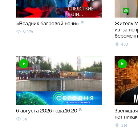
16+
«Всадник багровой ночи»
Житель М
из-за неп
61278
беремен
433
16+
6 августа 2026 года.16:20
Звенящая 
нет ника
58
314