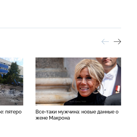
е: пятеро
Все-таки мужчина: новые данные о
Б
жене Макрона
в