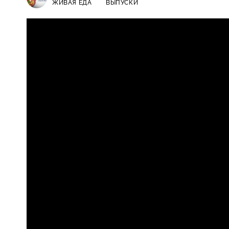
ЖИВАЯ ЕДА
ВЫПУСКИ
Живая еда / Выпуски / Польза с
12+
связаны с перееданием