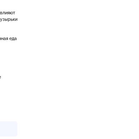
 влияют
пузырьки
нная еда
е