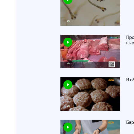
Про
вы
В о
Бар