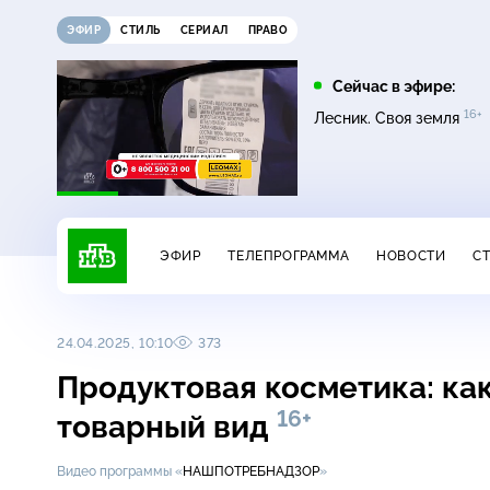
ЭФИР
СТИЛЬ
СЕРИАЛ
ПРАВО
05:00
05:25
Сейчас в эфире:
16+
16+
16+
Сегодня
Лесник
Лесник. Своя земля
ЭФИР
ТЕЛЕПРОГРАММА
НОВОСТИ
С
24.04.2025, 10:10
373
Продуктовая косметика: как
16+
товарный вид
Видео программы «
НАШПОТРЕБНАДЗОР
»