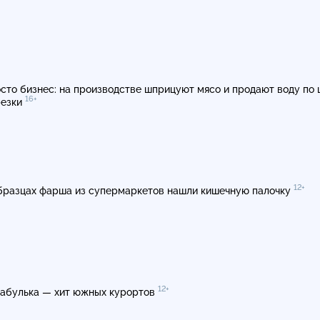
сто бизнес: на производстве шприцуют мясо и продают воду по 
16+
резки
12+
бразцах фарша из супермаркетов нашли кишечную палочку
12+
абулька — хит южных курортов