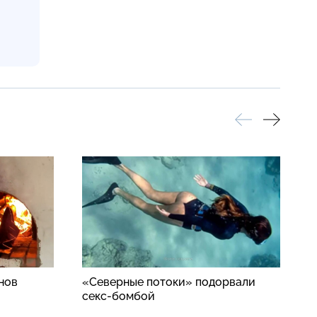
нов
«Северные потоки» подорвали
Р
секс-бомбой
у