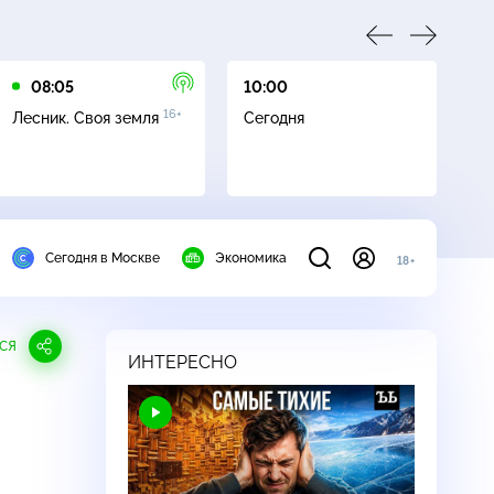
08:05
10:00
10
16+
Лесник. Своя земля
Сегодня
Ч
Сегодня в Москве
Экономика
18+
СЯ
ИНТЕРЕСНО