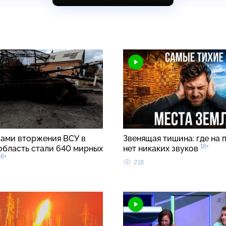
вами вторжения ВСУ в
Звенящая тишина: где на 
16+
область стали 640 мирных
нет никаких звуков
16+
218