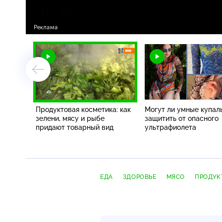
Продуктовая косметика: как
Могут ли умные купал
зелени, мясу и рыбе
защитить от опасного
придают товарный вид
ультрафиолета
ЕДА
ЗДОРОВЬЕ
МЯСО
ПРОДУК