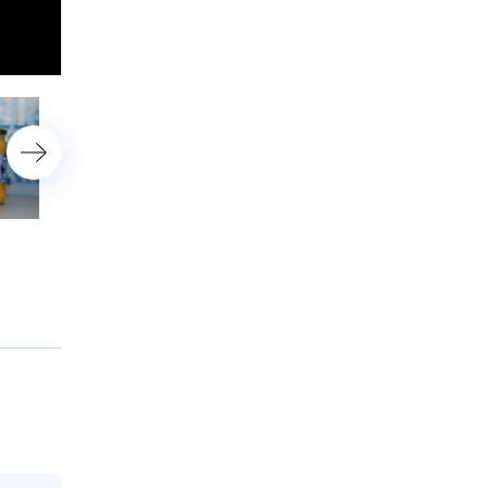
Испытания выявили
В кабачковой икре из
бесполезность
магазина нашли опасные
разрекламированных
нитраты
антикомариных гаджетов