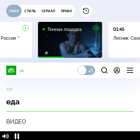
ЭФИР
СТИЛЬ
СЕРИАЛ
ПРАВО
16+
Темная лошадка
01:45
6+
 Россия
Лесник. Сво
18+
ТЕГ
еда
ВИДЕО