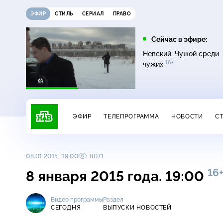
ЭФИР
СТИЛЬ
СЕРИАЛ
ПРАВО
11:00
13:00
Сейчас в эфире:
16+
ДНК
Сегодня
Невский. Чужой среди
16+
чужих
ЭФИР
ТЕЛЕПРОГРАММА
НОВОСТИ
С
08.01.2015, 19:00
8071
16
8 января 2015 года. 19:00
Видео программы
Раздел
СЕГОДНЯ
ВЫПУСКИ НОВОСТЕЙ