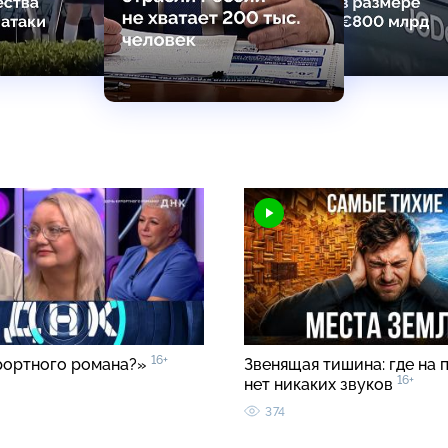
16+
рортного романа?»
Звенящая тишина: где на 
16+
нет никаких звуков
374