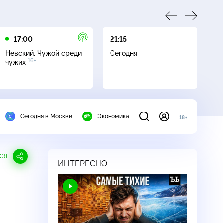
17:00
21:15
21
Невский. Чужой среди
Сегодня
Не
16+
чужих
Сегодня в Москве
Экономика
18+
СЯ
ИНТЕРЕСНО