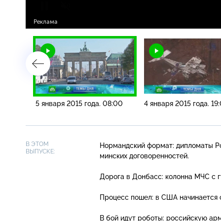
0:00
5 января 2015 года. 08:00
4 января 2015 года. 19
В ЭТОМ
Нормандский формат: дипломаты Ро
ВЫПУСКЕ:
минских договоренностей.
Дорога в Донбасс: колонна МЧС с 
Процесс пошел: в США начинается 
В бой идут роботы: российскую ар