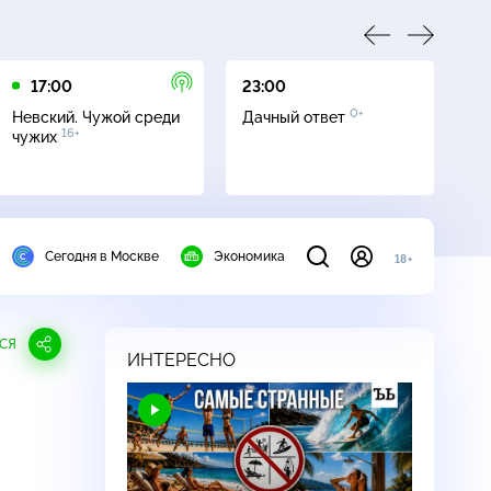
17:00
23:00
23
0+
Невский. Чужой среди
Дачный ответ
С
16+
чужих
Сегодня в Москве
Экономика
18+
СЯ
ИНТЕРЕСНО