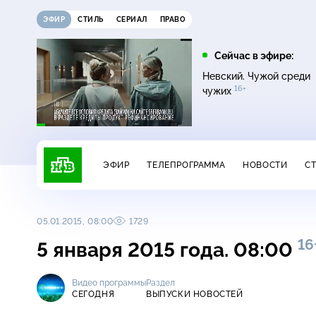
ЭФИР
СТИЛЬ
СЕРИАЛ
ПРАВО
12:00
13:00
Сейчас в эфире:
16+
Жди меня
Сегодня
Невский. Чужой среди
16+
чужих
ЭФИР
ТЕЛЕПРОГРАММА
НОВОСТИ
С
05.01.2015, 08:00
1729
16
5 января 2015 года. 08:00
Видео программы
Раздел
СЕГОДНЯ
ВЫПУСКИ НОВОСТЕЙ