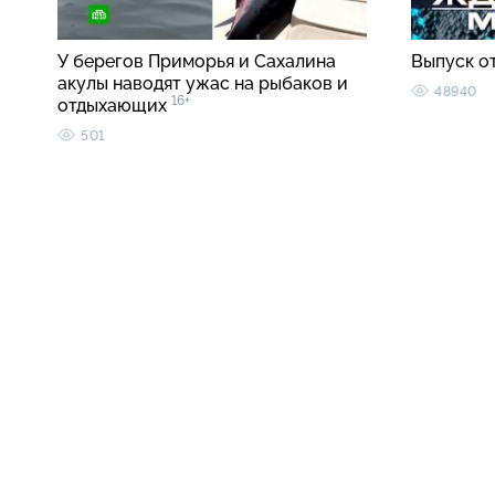
У берегов Приморья и Сахалина
Выпуск о
акулы наводят ужас на рыбаков и
48940
16+
отдыхающих
501