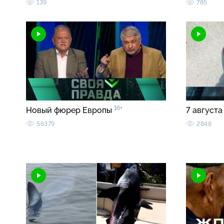
139
785
16+
Новый фюрер Европы
7 августа
56379
2848