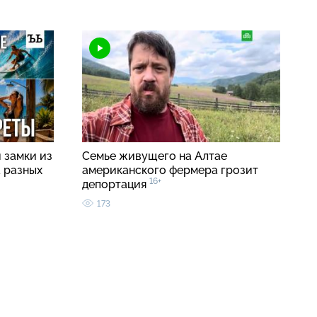
 замки из
Семье живущего на Алтае
а разных
американского фермера грозит
16+
депортация
173