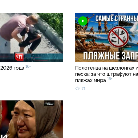
16+
 2026 года
Полотенца на шезлонгах и
песка: за что штрафуют н
16+
пляжах мира
71