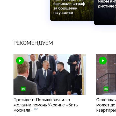
РЕКОМЕНДУЕМ
Президент Польши заявил о
Ослепшая
желании помочь Украине «бить
может до
16+
москаля»
квартир