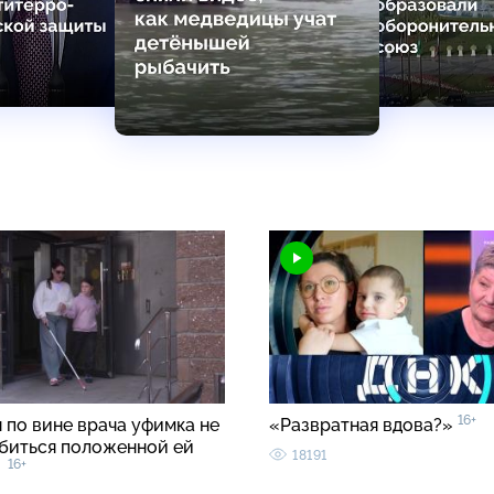
16+
 по вине врача уфимка не
«Развратная вдова?»
биться положенной ей
18191
16+
ы