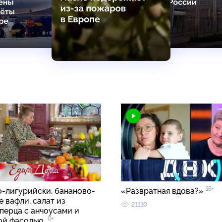
16+
о-лигурийски, бананово-
«Развратная вдова?»
 вафли, салат из
21110
перца с анчоусами и
0+
вой фасолью