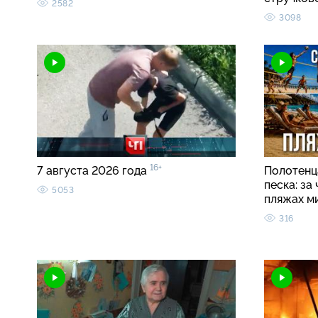
2582
3098
16+
7 августа 2026 года
Полотенца
песка: за
5053
пляжах м
316