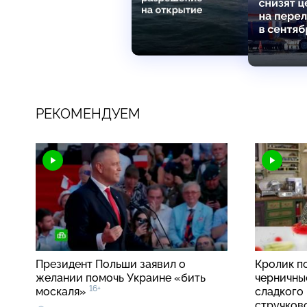
РЕКОМЕНДУЕМ
Президент Польши заявил о
Кролик п
желании помочь Украине «бить
черничные
16+
москаля»
сладкого 
стручко