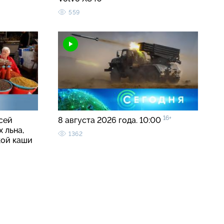
559
16+
сей
8 августа 2026 года. 10:00
 льна,
1362
кой каши