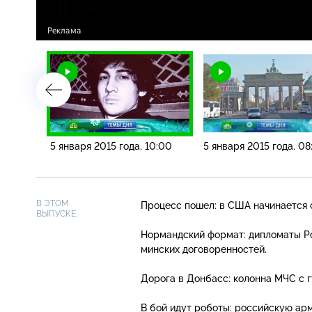
3:00
5 января 2015 года. 10:00
5 января 2015 года. 08
В ЭТОМ
Процесс пошел: в США начинается 
ВЫПУСКЕ:
Нормандский формат: дипломаты Ро
минских договоренностей.
Дорога в Донбасс: колонна МЧС с 
В бой идут роботы: российскую ар