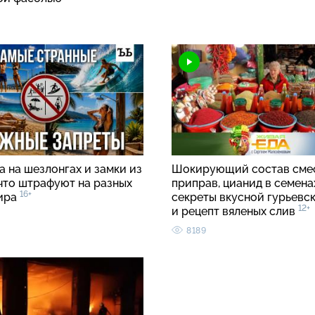
 на шезлонгах и замки из
Шокирующий состав сме
 что штрафуют на разных
приправ, цианид в семенах
16+
ира
секреты вкусной гурьевс
12+
и рецепт вяленых слив
8189