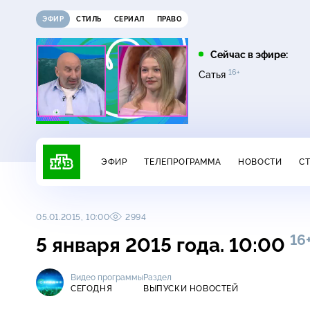
ЭФИР
СТИЛЬ
СЕРИАЛ
ПРАВО
07:00
07:20
Сейчас в эфире:
16+
16+
Сегодня
Главная дорога
Сатья
ЭФИР
ТЕЛЕПРОГРАММА
НОВОСТИ
С
05.01.2015, 10:00
2994
16
5 января 2015 года. 10:00
Видео программы
Раздел
СЕГОДНЯ
ВЫПУСКИ НОВОСТЕЙ