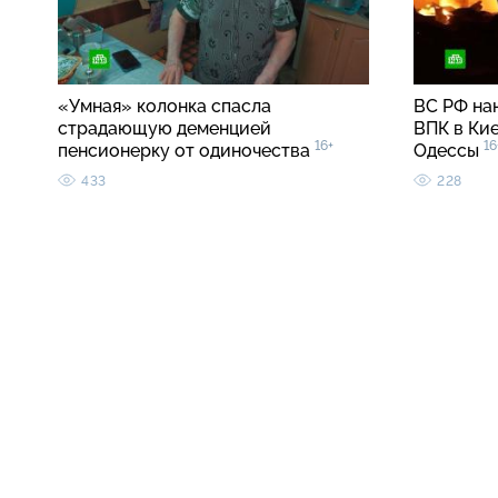
«Умная» колонка спасла
ВС РФ на
страдающую деменцией
ВПК в Кие
16+
16
пенсионерку от одиночества
Одессы
433
228