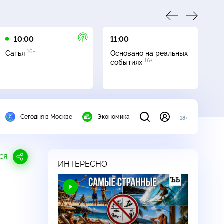
10:00
11:00
12
16+
Сатья
Основано на реальных
Св
16+
событиях
Сегодня в Москве
Экономика
18+
СЯ
ИНТЕРЕСНО