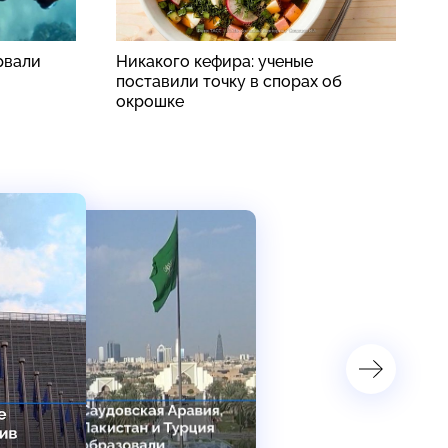
рвали
Никакого кефира: ученые
В
поставили точку в спорах об
п
окрошке