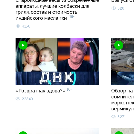
Старомодные весы vs современные
Выпуск о
аппараты, лучшие колбаски для
526
гриля, состав и стоимость
16+
индийского масла гхи
4156
16+
«Развратная вдова?»
Обзор на 
сомнител
23843
маркетпл
вермику
5271