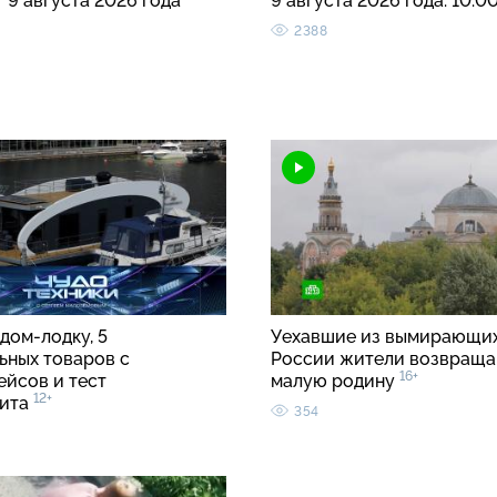
т 9 августа 2026 года
9 августа 2026 года. 10:0
2388
дом-лодку, 5
Уехавшие из вымирающих
ьных товаров с
России жители возвраща
16+
ейсов и тест
малую родину
12+
лита
354