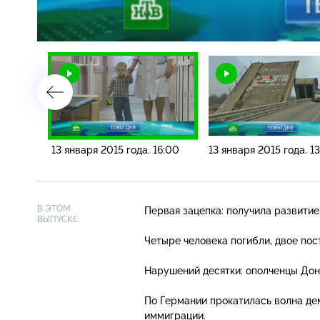
Загрузка
:
5.22%
/
19:00
13 января 2015 года. 16:00
13 января 2015 года. 1
В ЭТОМ
Первая зацепка: получила развитие
ВЫПУСКЕ:
Четыре человека погибли, двое пос
Нарушений десятки: ополченцы Дон
По Германии прокатилась волна дем
иммиграции.