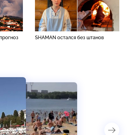
прогноз
SHAMAN остался без штанов
А
п