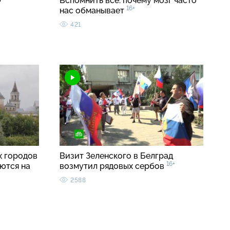
0
Вспомнить все: почему мозг часто
16+
нас обманывает
421
 городов
Визит Зеленского в Белград
16+
ются на
возмутил рядовых сербов
2588