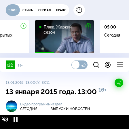
ЭФИР
СТИЛЬ
СЕРИАЛ
ПРАВО
16+
Пляж. Жаркий
05:00
сезон
крытых
Сегодня
18+
13.01.2015, 13:00
3011
16+
13 января 2015 года. 13:00
Видео программы
Раздел
СЕГОДНЯ
ВЫПУСКИ НОВОСТЕЙ
Сегодня / Выпуски новостей / 13 января
16+