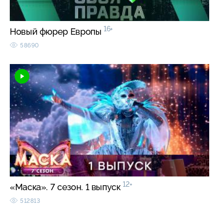
16+
Новый фюрер Европы
58690
12+
«Маска». 7 сезон. 1 выпуск
512813