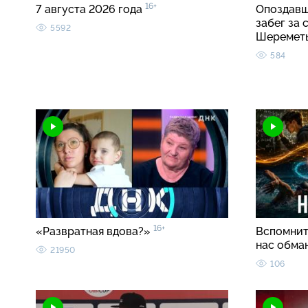
16+
7 августа 2026 года
Опоздавш
забег за
5592
Шеремет
584
16+
«Развратная вдова?»
Вспомнить
нас обма
21950
106