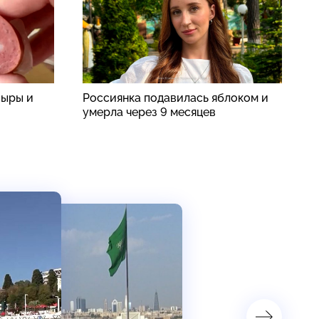
сыры и
Россиянка подавилась яблоком и
В
умерла через 9 месяцев
ж