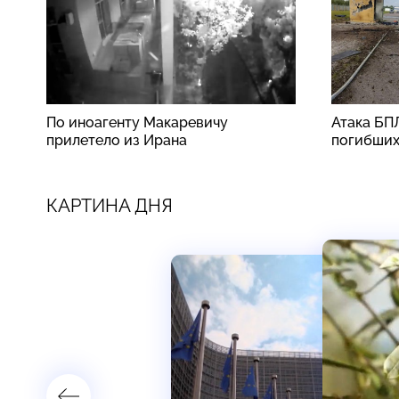
По иноагенту Макаревичу
Атака БП
прилетело из Ирана
погибши
КАРТИНА ДНЯ