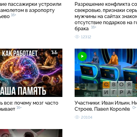
ие пассажирки устроили
Разрешение конфликта с
 самолетом в аэропорту
свекровью, признаки сер
16+
ьево
мужчины на сайтах знако
отсутствие подарков на 
16+
брака
12312
 все: почему мозг часто
Участники: Иван Ильин, Н
16+
0+
нывает
Строев, Павел Королёв
20104