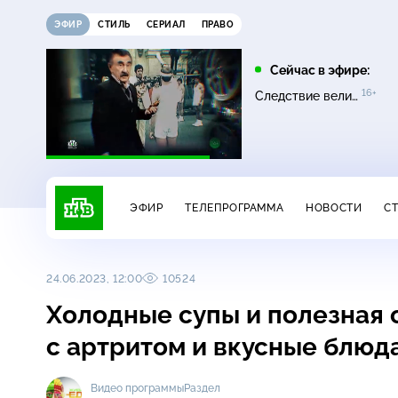
ЭФИР
СТИЛЬ
СЕРИАЛ
ПРАВО
10:00
11:00
Сейчас в эфире:
0+
16+
16+
Сатья
Основано на реальных
Следствие вели…
16+
событиях
ЭФИР
ТЕЛЕПРОГРАММА
НОВОСТИ
С
24.06.2023, 12:00
10524
Холодные супы и полезная 
с артритом и вкусные блюд
Видео программы
Раздел