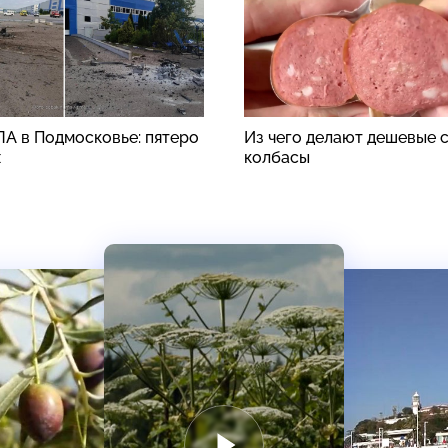
ЛА в Подмосковье: пятеро
Из чего делают дешевые 
х
колбасы