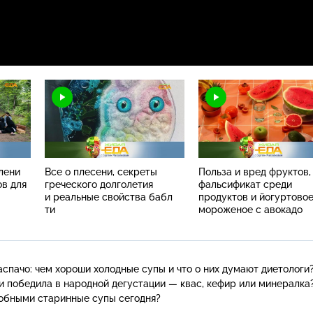
лени
Все о плесени, секреты
Польза и вред фруктов,
ов для
греческого долголетия
фальсификат среди
и реальные свойства бабл
продуктов и йогуртово
ти
мороженое с авокадо
аспачо: чем хороши холодные супы и что о них думают диетологи
и победила в народной дегустации — квас, кефир или минералка
обными старинные супы сегодня?