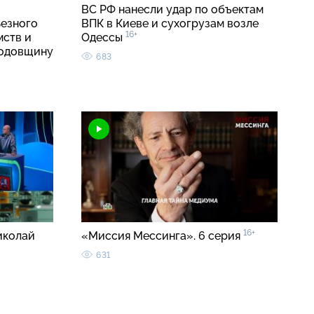
о
ВС РФ нанесли удар по объектам
ьезного
ВПК в Киеве и сухогрузам возле
16+
мств и
Одессы
годовщину
683
16+
иколай
«Миссия Мессинга». 6 серия
631