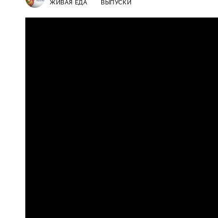
ЖИВАЯ ЕДА
ВЫПУСКИ
Живая еда / Выпуски / Холодные 
12+
артритом и вкусные блюда из ре