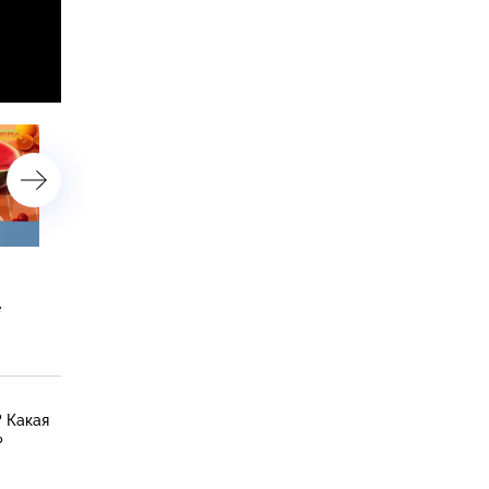
Шашлык без вреда для
Чем подкрепиться перед
здоровья, яды в кешью и
экзаменом, какие проду
е
польза термостатной
накапливают тяжелые
молочки
металлы и есть ли польз
в лосином молоке?
? Какая
?