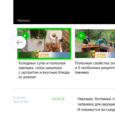
ладкий
Холодные супы и полезная
Полезные свойства зе
лиз
окрошка, связь шашлыка
и 5 необычных рецепт
одоемов
с артритом и вкусные блюда
пикника
из ревеня
В ЭТОМ
Окрошка, ботвинья, г
00:01:31
ВЫПУСКЕ:
заправка для окрошк
И покажутся ли съед