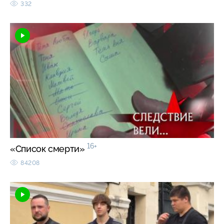
332
16+
«Список смерти»
84208