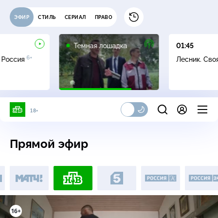
ЭФИР
СТИЛЬ
СЕРИАЛ
ПРАВО
16+
Темная лошадка
01:45
6+
 Россия
Лесник. Сво
18+
Прямой эфир
16+