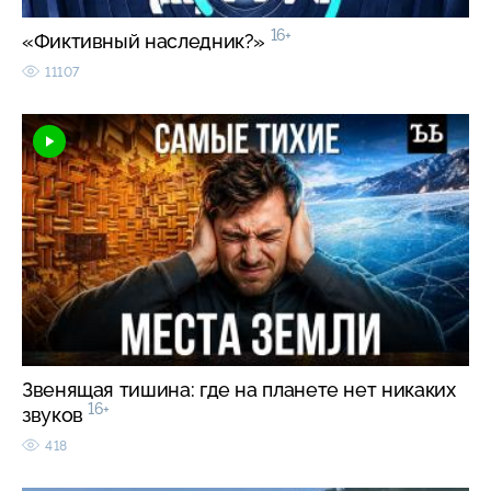
16+
«Фиктивный наследник?»
11107
Звенящая тишина: где на планете нет никаких
16+
звуков
418