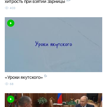
16+
хитрость при взятии Зарницы
403
6+
«Уроки якутского»
68