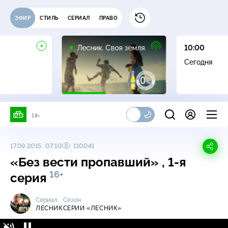
ЭФИР
СТИЛЬ
СЕРИАЛ
ПРАВО
16+
Лесник. Своя земля
10:00
Сегодня
18+
17.09.2015, 07:10
110041
«Без вести пропавший» , 1-я
16+
серия
Сериал
Сезон
ЛЕСНИК
СЕРИИ «ЛЕСНИК»