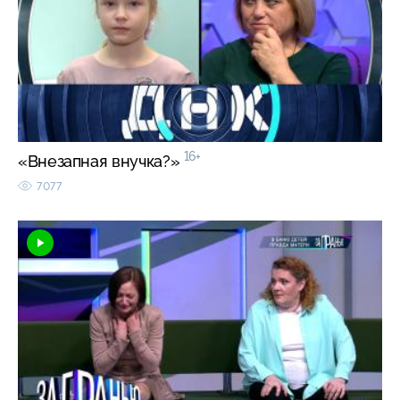
16+
«Внезапная внучка?»
7077