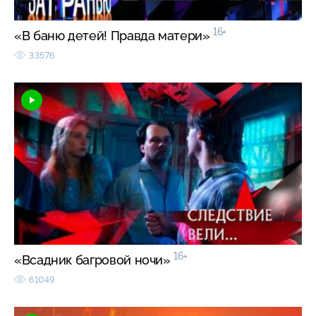
16+
«В баню детей! Правда матери»
33576
16+
«Всадник багровой ночи»
61049