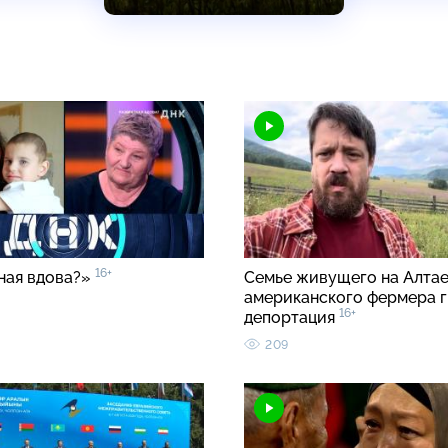
16+
ная вдова?»
Семье живущего на Алта
американского фермера 
16+
депортация
209