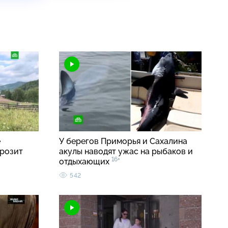
е
У берегов Приморья и Сахалина
грозит
акулы наводят ужас на рыбаков и
16+
отдыхающих
542