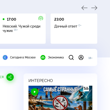
17:00
23:00
23
0+
Невский. Чужой среди
Дачный ответ
С
16+
чужих
Сегодня в Москве
Экономика
18+
СЯ
ИНТЕРЕСНО