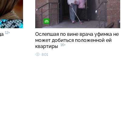
12+
да
Ослепшая по вине врача уфимка не
может добиться положенной ей
16+
квартиры
801