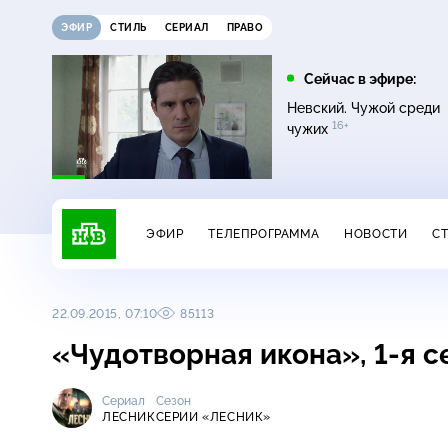
ЭФИР
СТИЛЬ
СЕРИАЛ
ПРАВО
12:00
13:00
Сейчас в эфире:
16+
Жди меня
Сегодня
Невский. Чужой среди
16+
чужих
ЭФИР
ТЕЛЕПРОГРАММА
НОВОСТИ
С
22.09.2015, 07:10
85113
«Чудотворная икона», 1-я 
Сериал
Сезон
ЛЕСНИК
СЕРИИ «ЛЕСНИК»