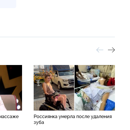
 массаже
Россиянка умерла после удаления
П
зуба
п