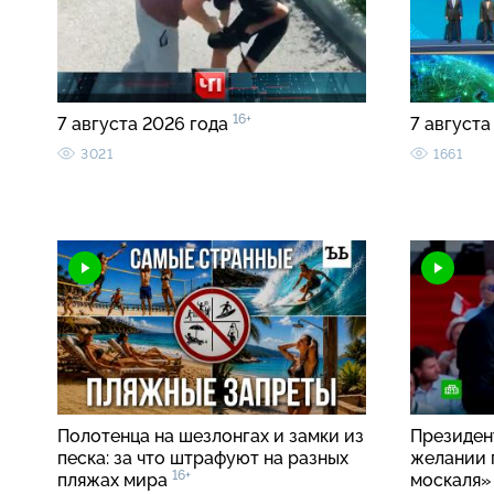
16+
7 августа 2026 года
7 августа
3021
1661
Полотенца на шезлонгах и замки из
Президен
песка: за что штрафуют на разных
желании 
16+
пляжах мира
москаля