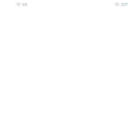
88
297