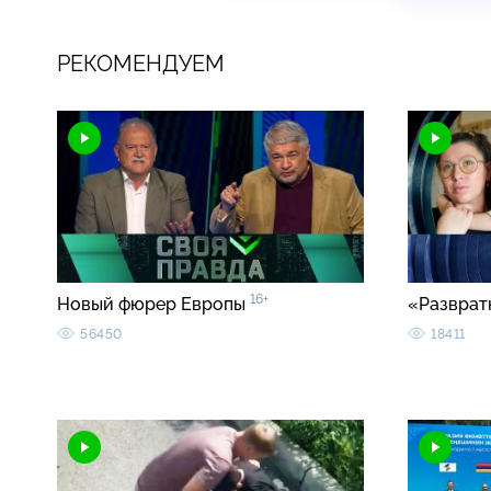
РЕКОМЕНДУЕМ
16+
Новый фюрер Европы
«Разврат
56450
18411