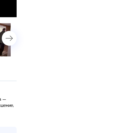
«Подкидыш», 1-я серия
«Подкидыш», 2-я серия
а —
ушение,