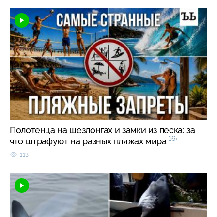
Полотенца на шезлонгах и замки из песка: за
16+
что штрафуют на разных пляжах мира
113