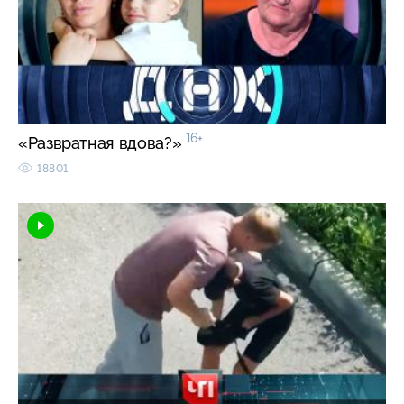
16+
«Развратная вдова?»
18801