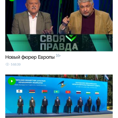
16+
Новый фюрер Европы
56639