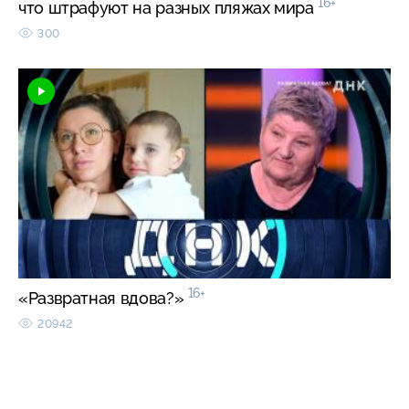
16+
что штрафуют на разных пляжах мира
300
16+
«Развратная вдова?»
20942