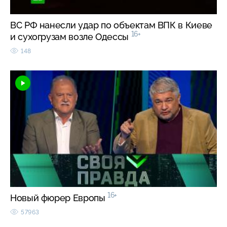
ВС РФ нанесли удар по объектам ВПК в Киеве
16+
и сухогрузам возле Одессы
148
16+
Новый фюрер Европы
57963