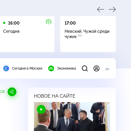
16:00
17:00
23
Сегодня
Невский. Чужой среди
Да
16+
чужих
Сегодня в Москве
Экономика
18+
СЯ
НОВОЕ НА САЙТЕ