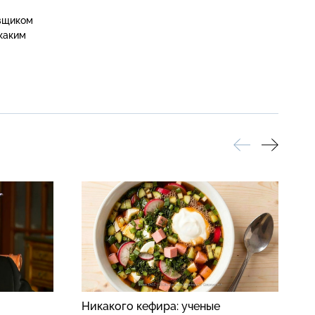
вщиком 
каким 
Никакого кефира: ученые
Ф