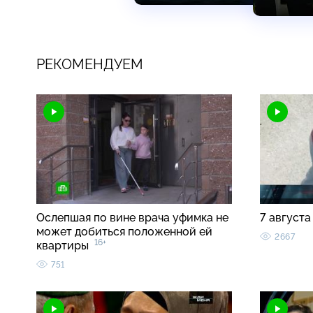
РЕКОМЕНДУЕМ
Ослепшая по вине врача уфимка не
7 августа
может добиться положенной ей
2667
16+
квартиры
751