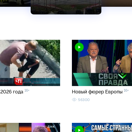
16+
16+
 2026 года
Новый фюрер Европы
56300