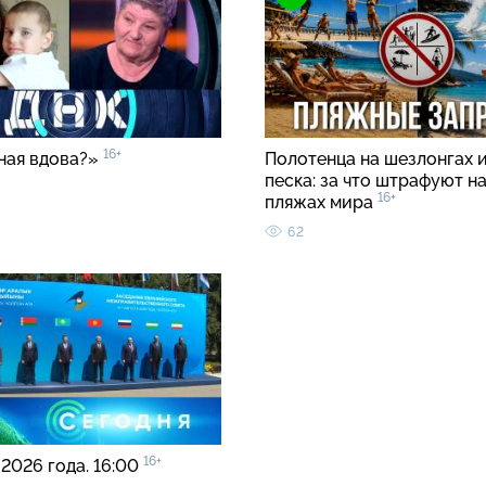
16+
ная вдова?»
Полотенца на шезлонгах и
песка: за что штрафуют н
16+
пляжах мира
62
16+
 2026 года. 16:00