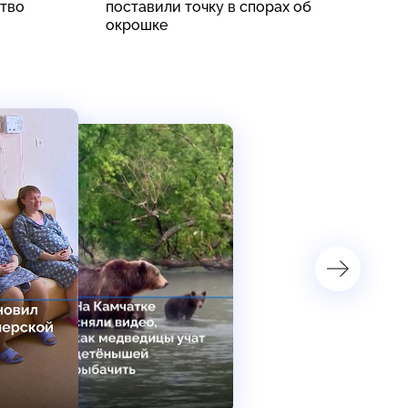
ство
поставили точку в спорах об
в
окрошке