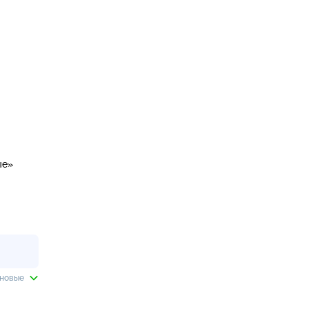
ые»
 новые