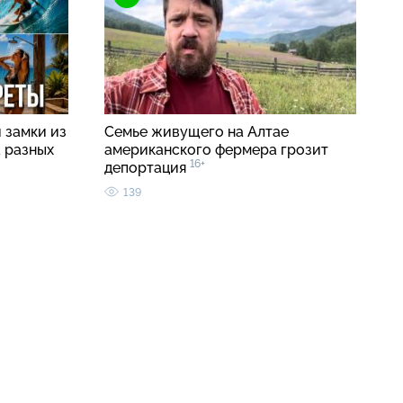
 замки из
Семье живущего на Алтае
а разных
американского фермера грозит
16+
депортация
139