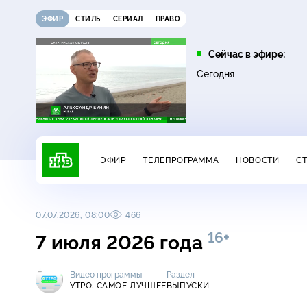
ЭФИР
СТИЛЬ
СЕРИАЛ
ПРАВО
11:00
12:00
Сейчас в эфире:
16+
16+
ДНК
Жди меня
Сегодня
ЭФИР
ТЕЛЕПРОГРАММА
НОВОСТИ
С
07.07.2026, 08:00
466
16+
7 июля 2026 года
Видео программы
Раздел
УТРО. САМОЕ ЛУЧШЕЕ
ВЫПУСКИ