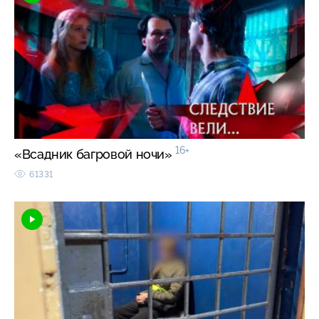
16+
«Всадник багровой ночи»
61331