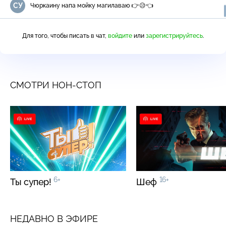
СУ
Чюркаину напа мойку магилаваю 👉😥👈
Для того, чтобы писать в чат,
войдите
или
зарегистрируйтесь
.
СМОТРИ НОН-СТОП
6+
16+
Ты супер!
Шеф
НЕДАВНО В ЭФИРЕ