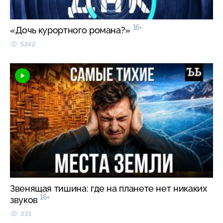
16+
«Дочь курортного романа?»
5242
Звенящая тишина: где на планете нет никаких
16+
звуков
333