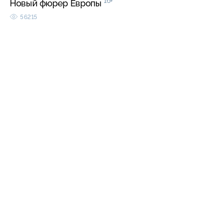
16+
Новый фюрер Европы
56215