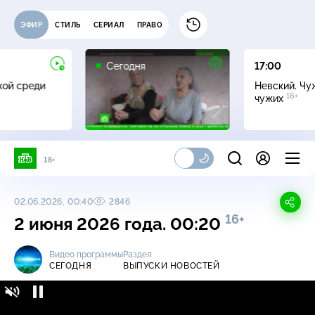
ЭФИР
СТИЛЬ
СЕРИАЛ
ПРАВО
Сегодня
17:00
жой среди
Невский. Чу
16+
чужих
18+
02.06.2026, 00:40
2846
16+
2 июня 2026 года. 00:20
Видео программы
Раздел
СЕГОДНЯ
ВЫПУСКИ НОВОСТЕЙ
Сегодня / Выпуски новостей / 2 июня 2026
16+