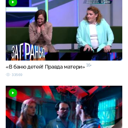
16+
«В баню детей! Правда матери»
33569