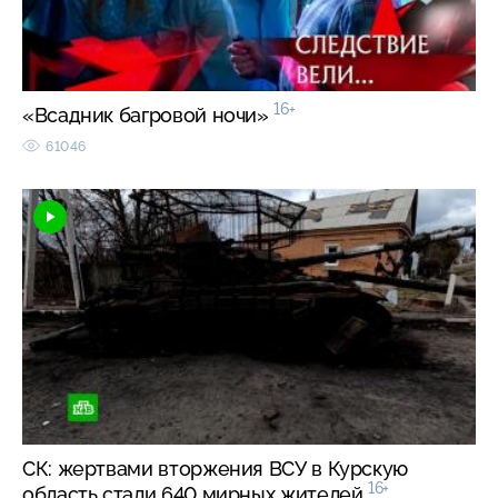
16+
«Всадник багровой ночи»
61046
СК: жертвами вторжения ВСУ в Курскую
16+
область стали 640 мирных жителей