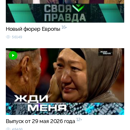
16+
Новый фюрер Европы
56149
12+
Выпуск от 29 мая 2026 года
48466