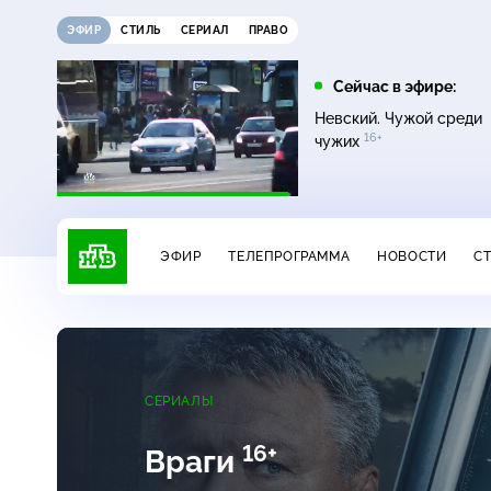
ЭФИР
СТИЛЬ
СЕРИАЛ
ПРАВО
11:00
13:00
Сейчас в эфире:
16+
ДНК
Сегодня
Невский. Чужой среди
16+
чужих
ЭФИР
ТЕЛЕПРОГРАММА
НОВОСТИ
С
СЕРИАЛЫ
16+
Враги