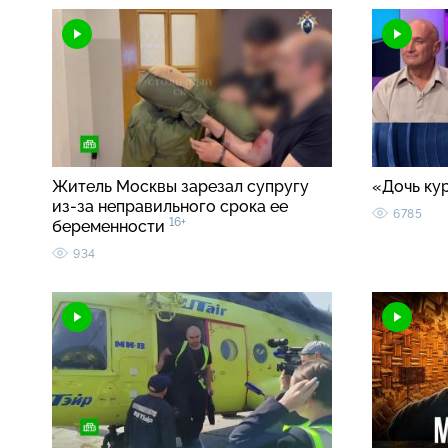
Житель Москвы зарезал супругу
«Дочь ку
из-за неправильного срока ее
6785
16+
беременности
934