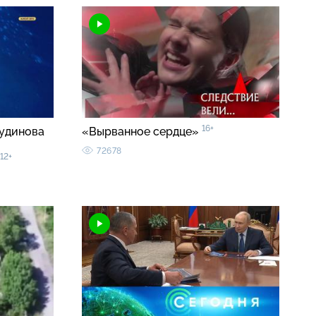
16+
кудинова
«Вырванное сердце»
72678
12+