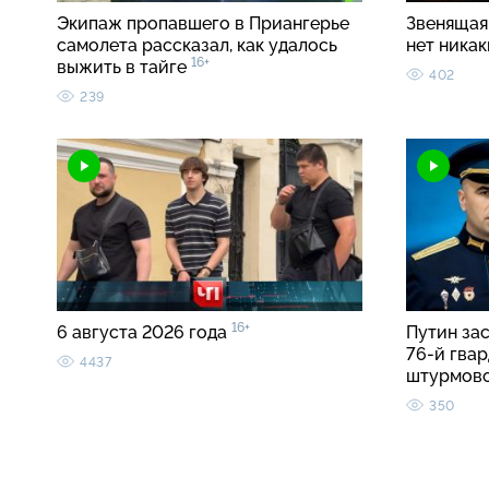
Экипаж пропавшего в Приангерье
Звенящая 
самолета рассказал, как удалось
нет ника
16+
выжить в тайге
402
239
16+
6 августа 2026 года
Путин за
76-й гва
4437
штурмов
350