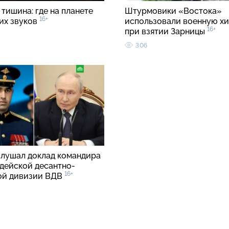
тишина: где на планете
Штурмовики «Востока»
16+
ких звуков
использовали военную хи
16+
при взятии Зарницы
306
слушал доклад командира
рдейской десантно-
16+
ой дивизии ВДВ