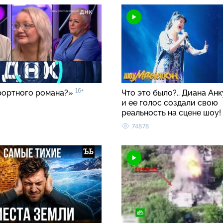
16+
рортного романа?»
Что это было?.. Диана Ан
и ее голос создали свою
реальность на сцене шоу!
74878