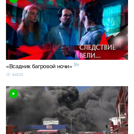
16+
«Всадник багровой ночи»
64103