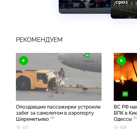
РЕКОМЕНДУЕМ
Опоздавшие пассажирки устроили
ВС РФ на
забег за самолетом в аэропорту
ВПК в Кие
16+
16
Шереметьево
Одессы
317
619