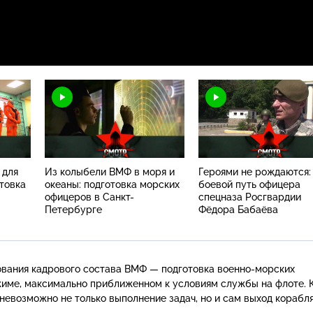
 для
Из колыбели ВМФ в моря и
Героями не рождаются:
товка
океаны: подготовка морских
боевой путь офицера
офицеров в Санкт-
спецназа Росгвардии
Петербурге
Фёдора Бабаёва
вания кадрового состава ВМФ — подготовка
военно-морских
жиме, максимально приближенном к условиям службы на флоте. 
 невозможно не только выполнение задач, но и сам выход корабля