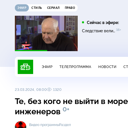
ЭФИР
СТИЛЬ
СЕРИАЛ
ПРАВО
10:00
11:00
Сейчас в эфире:
0+
16+
16+
Сатья
Основано на реальных
Следствие вели…
16+
событиях
ЭФИР
ТЕЛЕПРОГРАММА
НОВОСТИ
С
23.03.2024, 08:00
1320
Те, без кого не выйти в мор
0+
инженеров
Видео программы
Раздел