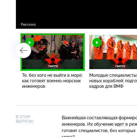
Те, без кого не выйти в море:
Молодые специалисты
ая база
как готовят военно-морских
новых кораблей: подго
рском
инженеров
кадров для ВМФ
е
В ЭТОМ
Важнейшая составляющая формиро
ВЫПУСКЕ:
инженеров. Их обучение идет в ре
готовят специалистов, без которых
море?