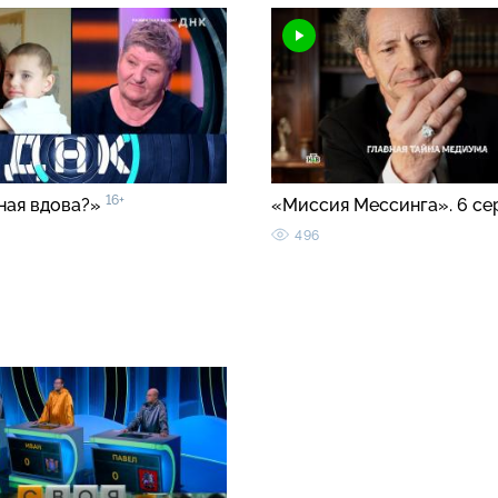
16+
ная вдова?»
«Миссия Мессинга». 6 с
496