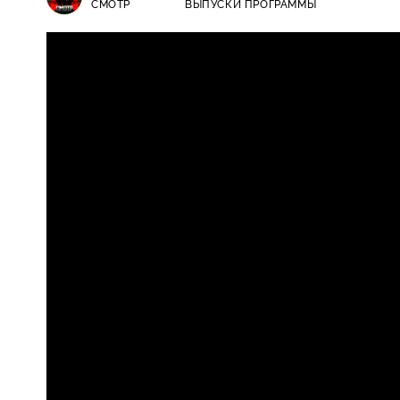
СМОТР
ВЫПУСКИ ПРОГРАММЫ
Смотр / Выпуски программы / Те, 
0+
морских инженеров