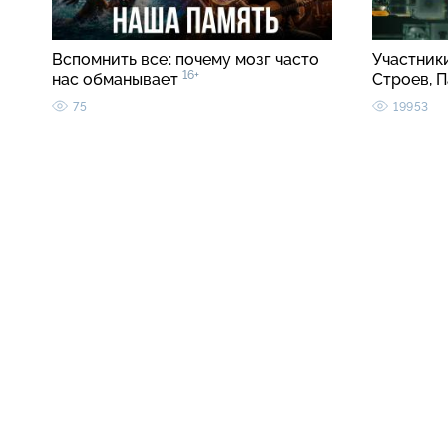
Вспомнить все: почему мозг часто
Участник
16+
нас обманывает
Строев, 
75
19953