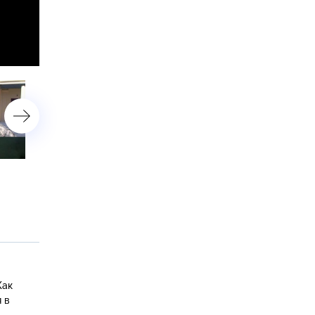
Погиб героем, спасая
Боевая работа, защита
сослуживцев, защищая
правопорядка и помощь
страну: памяти полковника
населению: задачи спец
Росгвардии Фёдора Бабаёва
Росгвардии в зоне СВО
Как
 в