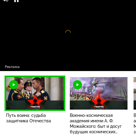
Смотр / Выпуски программы / Путь воина:
0+
судьба защитника Отечества
Видео
проигрыватель
загружается.
Путь воина: судьба
Военно-космическая
В
защитника Отечества
академия имени А. Ф.
а
Можайского: быт и досуг
М
будущих космических
з