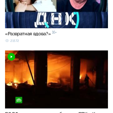
16+
«Развратная вдова?»
21572