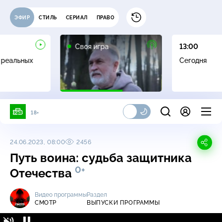
ЭФИР
СТИЛЬ
СЕРИАЛ
ПРАВО
0+
Своя игра
13:00
 реальных
Сегодня
18+
24.06.2023, 08:00
2456
Путь воина: судьба защитника
0+
Отечества
Видео программы
Раздел
СМОТР
ВЫПУСКИ ПРОГРАММЫ