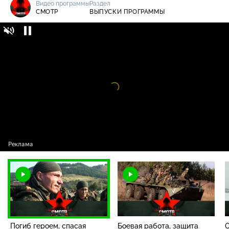
Видео программы
Раздел
СМОТР
ВЫПУСКИ ПРОГРАММЫ
Смотр / Выпуски программы / Погиб
0+
героем, спасая сослуживцев, защищая
страну: памяти полковника Росгвардии
Фёдора Бабаёва
Видео
проигрыватель
загружается.
Погиб героем, спасая
Боевая работа, защита