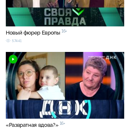
16+
Новый фюрер Европы
57441
16+
«Развратная вдова?»