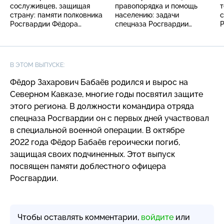
сослуживцев, защищая
правопорядка и помощь
т
страну: памяти полковника
населению: задачи
с
Росгвардии Фёдора
спецназа Росгвардии
Р
Бабаёва
в зоне СВО
а
В ЭТОМ ВЫПУСКЕ:
Фёдор Захарович Бабаёв родился и вырос на
Северном Кавказе, многие годы посвятил защите
этого региона. В должности командира отряда
спецназа Росгвардии он с первых дней участвовал
в специальной военной операции. В октябре
2022 года Фёдор Бабаёв героически погиб,
защищая своих подчиненных. Этот выпуск
посвящен памяти доблестного офицера
Росгвардии.
Чтобы оставлять комментарии,
войдите
или