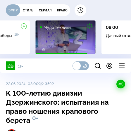
ЭФИР
СТИЛЬ
СЕРИАЛ
ПРАВО
12+
Чудо техники
09:00
16+
Победы
Дачный отв
18+
22.06.2024, 08:00
3592
К 100-летию дивизии
Дзержинского: испытания на
право ношения крапового
0+
берета