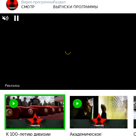
Видео программы
Раздел
СМОТР
ВЫПУСКИ ПРОГРАММЫ
Смотр / Выпуски программы / К 100-летию
0+
дивизии Дзержинского: испытания на
право ношения крапового берета
Видео
проигрыватель
загружается.
К 100-летию дивизии
Академическое