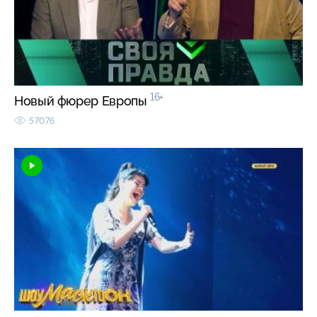
16+
Новый фюрер Европы
57076