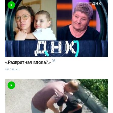
16+
«Развратная вдова?»
19595