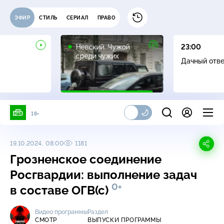
ЭФИР
СТИЛЬ
СЕРИАЛ
ПРАВО
16+
Невский. Чужой
23:00
среди чужих
Дачный отв
18+
19.10.2024, 08:00
1181
Грозненское соединение
Росгвардии: выполнение задач
0+
в составе ОГВ(с)
Видео программы
Раздел
СМОТР
ВЫПУСКИ ПРОГРАММЫ