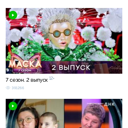
12+
7 сезон. 2 выпуск
391266