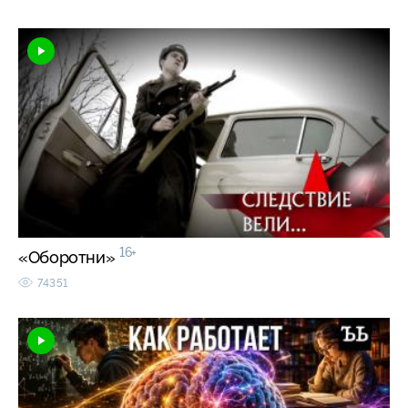
16+
«Оборотни»
74351