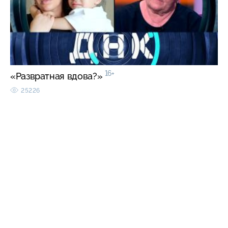
16+
«Развратная вдова?»
25226