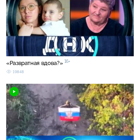
16+
«Развратная вдова?»
19848