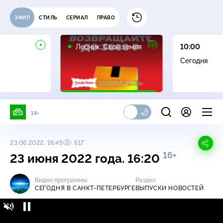
ЭФИР
СТИЛЬ
СЕРИАЛ
ПРАВО
16+
Лесник. Своя земля
10:00
Сегодня
18+
23.06.2022, 16:45
617
16+
23 июня 2022 года. 16:20
Видео программы
Раздел
СЕГОДНЯ В САНКТ-ПЕТЕРБУРГЕ
ВЫПУСКИ НОВОСТЕЙ
Сегодня в Санкт-Петербурге / Выпуски
16+