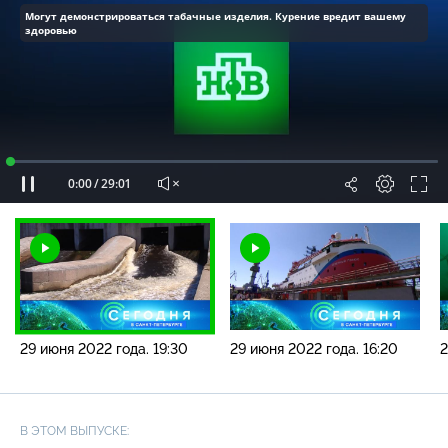
Могут демонстрироваться табачные изделия. Курение вредит вашему
здоровью
Загрузка
:
0.34%
/
Наст
29 июня 2022 года. 19:30
29 июня 2022 года. 16:20
2
В ЭТОМ ВЫПУСКЕ: