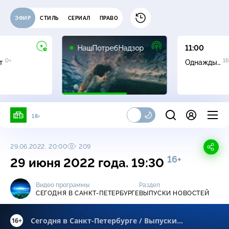
ЭФИР
СТИЛЬ
СЕРИАЛ
ПРАВО
16+
НашПотребНадзор
11:00
0+
16
ет
Однажды…
18+
29.06.2022, 20:00
209
16+
29 июня 2022 года. 19:30
Видео программы
Раздел
СЕГОДНЯ В САНКТ-ПЕТЕРБУРГЕ
ВЫПУСКИ НОВОСТЕЙ
16+