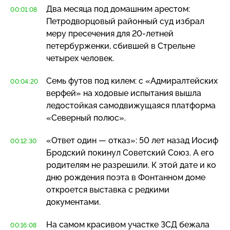
Два месяца под домашним арестом:
00:01:08
Петродворцовый районный суд избрал
меру пресечения для
20-летней
петербурженки, сбившей в Стрельне
четырех человек.
Семь футов под килем: с «Адмиралтейских
00:04:20
верфей» на ходовые испытания вышла
ледостойкая самодвижущаяся платформа
«Северный полюс».
«Ответ один — отказ»: 50 лет назад Иосиф
00:12:30
Бродский покинул Советский Союз. А его
родителям не разрешили. К этой дате и ко
дню рождения поэта в Фонтанном доме
откроется выставка с редкими
документами.
На самом красивом участке ЗСД бежала
00:16:08