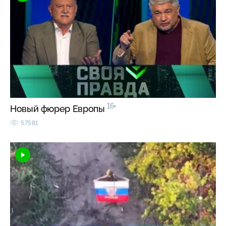
16+
Новый фюрер Европы
57581