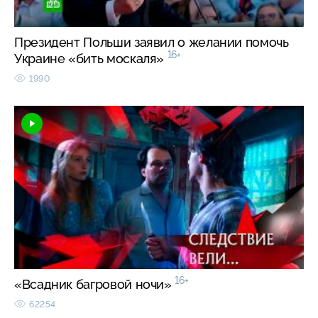
Президент Польши заявил о желании помочь
16+
Украине «бить москаля»
1990
16+
«Всадник багровой ночи»
62254