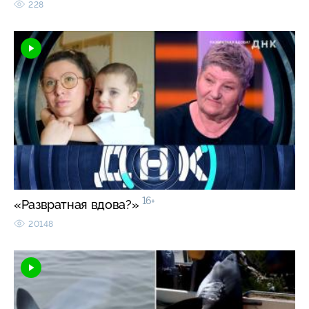
228
16+
«Развратная вдова?»
20148