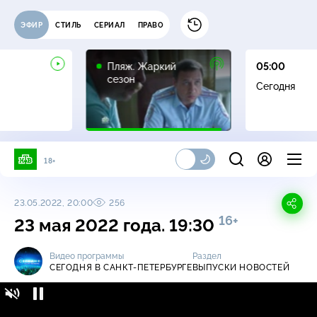
ЭФИР
СТИЛЬ
СЕРИАЛ
ПРАВО
16+
Пляж. Жаркий
05:00
сезон
Сегодня
18+
23.05.2022, 20:00
256
16+
23 мая 2022 года. 19:30
Видео программы
Раздел
СЕГОДНЯ В САНКТ-ПЕТЕРБУРГЕ
ВЫПУСКИ НОВОСТЕЙ
Сегодня в Санкт-Петербурге / Выпуски
16+